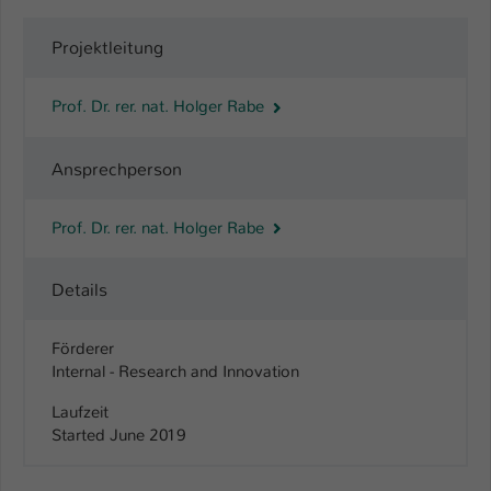
Name
be_typo_user
Projektleitung
Anbieter
TYPO3
Prof. Dr. rer. nat. Holger Rabe
Laufzeit
1 Tag
Ansprechperson
Dieser Cookie teilt der Webseite mit, ob
ein Besucher im Typo3-Backend
Zweck
Prof. Dr. rer. nat. Holger Rabe
angemeldet ist und Rechte besitzt diese
zu verwalten.
Details
Förderer
Internal - Research and Innovation
Laufzeit
Started June 2019