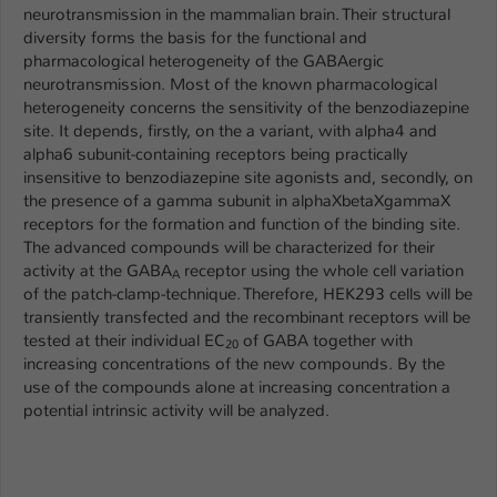
Einstellungen. Unter anderem eine zufällig
neurotransmission in the mammalian brain. Their structural
generierte ID, für die historische
diversity forms the basis for the functional and
Zweck
Speicherung Ihrer vorgenommen
pharmacological heterogeneity of the GABAergic
Einstellungen, falls der Webseiten-
neurotransmission. Most of the known pharmacological
Betreiber dies eingestellt hat.
heterogeneity concerns the sensitivity of the benzodiazepine
site. It depends, firstly, on the a variant, with alpha4 and
alpha6 subunit-containing receptors being practically
Name
fe_typo_user / PHPSESSID
insensitive to benzodiazepine site agonists and, secondly, on
the presence of a gamma subunit in alphaXbetaXgammaX
Anbieter
TYPO3
receptors for the formation and function of the binding site.
The advanced compounds will be characterized for their
Laufzeit
activity at the GABA
receptor using the whole cell variation
1 Woche
A
of the patch-clamp-technique. Therefore, HEK293 cells will be
transiently transfected and the recombinant receptors will be
Dieses Cookie ist ein Standard-Session-
tested at their individual EC
of GABA together with
Cookie von TYPO3. Es speichert im Fall
20
increasing concentrations of the new compounds. By the
eines Intranet-Logins die Session-ID. So
use of the compounds alone at increasing concentration a
Zweck
kann der eingeloggte Benutzer
potential intrinsic activity will be analyzed.
wiedererkannt werden und es wird ihm
Zugang zu geschützten Bereichen
gewährt.