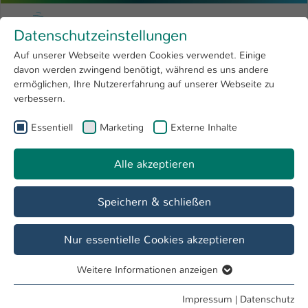
Zum Hauptinhalt springen
Menu
Hochschule Kaiserslautern
Datenschutzeinstellungen
Studium
Open submenu
8
Auf unserer Webseite werden Cookies verwendet. Einige
davon werden zwingend benötigt, während es uns andere
Sie sind hier:
Forschung
Open submenu
4
Menschen und Projekte
ermöglichen, Ihre Nutzererfahrung auf unserer Webseite zu
verbessern.
Hochschule
Open submenu
8
Essentiell
Marketing
Externe Inhalte
International
Open submenu
8
Alle akzeptieren
Speichern & schließen
Nur essentielle Cookies akzeptieren
Weitere Informationen anzeigen
Essentiell
Essentielle Cookies werden für grundlegende Funktionen
Impressum
|
Datenschutz