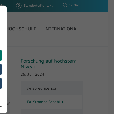
Suche
gins
Standorte/Kontakt
HOCHSCHULE
INTERNATIONAL
Forschung auf höchstem
Niveau
26. Juni 2024
Ansprechperson
Dr. Susanne Schohl
z