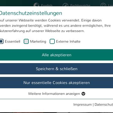
English
Fachbereiche
Lo
Datenschutzeinstellungen
Auf unserer Webseite werden Cookies verwendet. Einige davon
werden zwingend benötigt, während es uns andere ermöglichen, Ihre
STUDIUM
FORSCHUNG
Nutzererfahrung auf unserer Webseite zu verbessern.
Essentiell
Marketing
Externe Inhalte
Forschung auf höchstem Niveau
te
Alle akzeptieren
Speichern & schließen
Nur essentielle Cookies akzeptieren
Weitere Informationen anzeigen
Essentiell
Essentielle Cookies werden für grundlegende Funktionen der
Impressum
|
Datenschut
Webseite benötigt. Dadurch ist gewährleistet, dass die Webseite