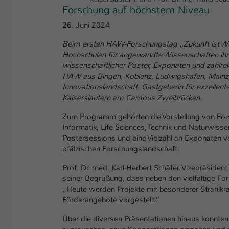
Forschung auf höchstem Niveau
26. Juni 2024
Beim ersten HAW-Forschungstag „Zukunft ist WIR 
Hochschulen für angewandte Wissenschaften ihre 
wissenschaftlicher Poster, Exponaten und zahlrei
HAW aus Bingen, Koblenz, Ludwigshafen, Mainz, 
Innovationslandschaft. Gastgeberin für exzelle
Kaiserslautern am Campus Zweibrücken.
Zum Programm gehörten die Vorstellung von Fors
Informatik, Life Sciences, Technik und Naturwisse
Postersessions und eine Vielzahl an Exponaten ve
pfälzischen Forschungslandschaft.
Prof. Dr. med. Karl-Herbert Schäfer, Vizepräsiden
seiner Begrüßung, dass neben den vielfältige Fo
„Heute werden Projekte mit besonderer Strahlkra
Förderangebote vorgestellt.“
Über die diversen Präsentationen hinaus konnten