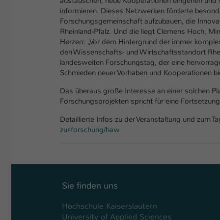
austauschen, neue Kooperationen eingehen und s
informieren. Dieses Netzwerken förderte besonde
Forschungsgemeinschaft aufzubauen, die Innovati
Rheinland-Pfalz. Und die liegt Clemens Hoch, Mi
Herzen: „Vor dem Hintergrund der immer komple
den Wissenschafts- und Wirtschaftsstandort Rhei
landesweiten Forschungstag, der eine hervorrage
Schmieden neuer Vorhaben und Kooperationen bie
Das überaus große Interesse an einer solchen Pl
Forschungsprojekten spricht für eine Fortsetzung
Detaillierte Infos zu der Veranstaltung und zum 
zur-forschung/haw
Sie finden uns
Hochschule Kaiserslautern
University of Applied Sciences