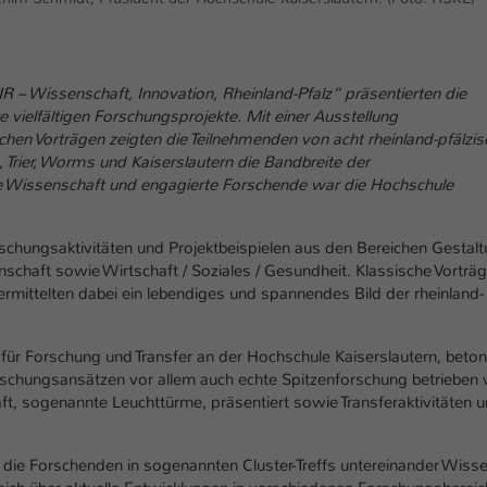
Ihrer vorgenommen Einstellungen, falls der
Webseiten-Betreiber dies eingestellt hat.
– Wissenschaft, Innovation, Rheinland-Pfalz“ präsentierten die
Name
fe_typo_user / PHPSESSID
vielfältigen Forschungsprojekte. Mit einer Ausstellung
chen Vorträgen zeigten die Teilnehmenden von acht rheinland-pfälzi
Anbieter
TYPO3
Trier, Worms und Kaiserslautern die Bandbreite der
nte Wissenschaft und engagierte Forschende war die Hochschule
Laufzeit
1 Woche
Dieses Cookie ist ein Standard-Session-Cookie
chungsaktivitäten und Projektbeispielen aus den Bereichen Gestalt
von TYPO3. Es speichert im Fall eines Intranet-
nschaft sowie Wirtschaft / Soziales / Gesundheit. Klassische Vorträg
Zweck
Logins die Session-ID. So kann der eingeloggte
rmittelten dabei ein lebendiges und spannendes Bild der rheinland-
Benutzer wiedererkannt werden und es wird
ihm Zugang zu geschützten Bereichen gewährt.
t für Forschung und Transfer an der Hochschule Kaiserslautern, beton
rschungsansätzen vor allem auch echte Spitzenforschung betrieben 
ft, sogenannte Leuchttürme, präsentiert sowie Transferaktivitäten 
Name
be_typo_user
Anbieter
TYPO3
 die Forschenden in sogenannten Cluster-Treffs untereinander Wiss