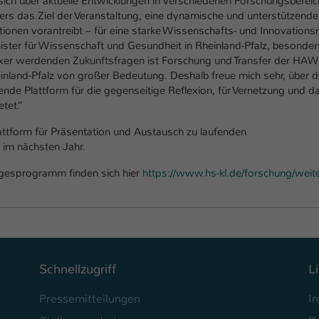
ich über aktuelle Entwicklungen in verschiedenen Forschungsberei
Laufzeit
1 Tag
rs das Ziel der Veranstaltung, eine dynamische und unterstützende
onen vorantreibt – für eine starke Wissenschafts- und Innovations
Dieser Cookie teilt der Webseite mit, ob ein
nister für Wissenschaft und Gesundheit in Rheinland-Pfalz, besonde
Zweck
Besucher im Typo3-Backend angemeldet ist und
xer werdenden Zukunftsfragen ist Forschung und Transfer der HAW 
Rechte besitzt diese zu verwalten.
nland-Pfalz von großer Bedeutung. Deshalb freue mich sehr, über d
nde Plattform für die gegenseitige Reflexion, für Vernetzung und d
tet.“
attform für Präsentation und Austausch zu laufenden
 im nächsten Jahr.
Tagesprogramm finden sich hier
https://www.hs-kl.de/forschung/weit
Schnellzugriff
L
Pressemitteilungen
I