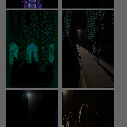
Name
be_typo_user
Show larger version
Show larger version
Anbieter
TYPO3
Laufzeit
1 Tag
Dieser Cookie teilt der Webseite mit, ob
ein Besucher im Typo3-Backend
Zweck
angemeldet ist und Rechte besitzt diese
zu verwalten.
Show larger version
Show larger version