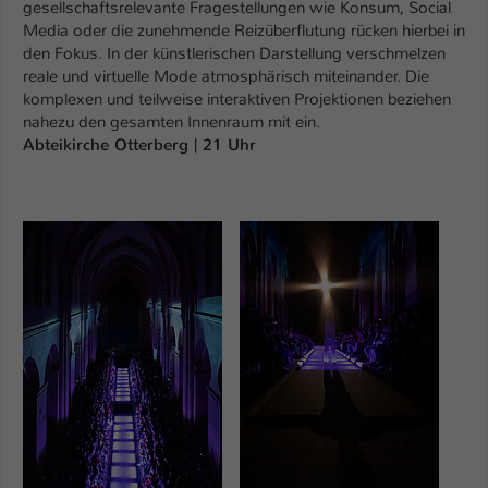
Einstellungen. Unter anderem eine zufällig
gesellschaftsrelevante Fragestellungen wie Konsum, Social
Media oder die zunehmende Reizüberflutung rücken hierbei in
generierte ID, für die historische
Zweck
den Fokus. In der künstlerischen Darstellung verschmelzen
Speicherung Ihrer vorgenommen
reale und virtuelle Mode atmosphärisch miteinander. Die
Einstellungen, falls der Webseiten-
komplexen und teilweise interaktiven Projektionen beziehen
Betreiber dies eingestellt hat.
nahezu den gesamten Innenraum mit ein.
Abteikirche Otterberg | 21 Uhr
Name
fe_typo_user / PHPSESSID
Anbieter
TYPO3
Show larger version
Show larger version
Laufzeit
1 Woche
Dieses Cookie ist ein Standard-Session-
Cookie von TYPO3. Es speichert im Fall
eines Intranet-Logins die Session-ID. So
Zweck
kann der eingeloggte Benutzer
wiedererkannt werden und es wird ihm
Zugang zu geschützten Bereichen
gewährt.