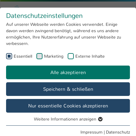
Zum Hauptinhalt springen
Menu
Hochschule Kaiserslautern
Datenschutzeinstellungen
Studium
Open submenu
8
Auf unserer Webseite werden Cookies verwendet. Einige
davon werden zwingend benötigt, während es uns andere
Sie sind hier:
Forschung
Open submenu
4
Menschen und Projekte
ermöglichen, Ihre Nutzererfahrung auf unserer Webseite zu
verbessern.
Hochschule
Open submenu
8
Essentiell
Marketing
Externe Inhalte
International
Open submenu
8
Alle akzeptieren
Speichern & schließen
Nur essentielle Cookies akzeptieren
Weitere Informationen anzeigen
Essentiell
Essentielle Cookies werden für grundlegende Funktionen
Impressum
|
Datenschutz