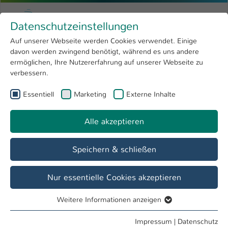
Zum Hauptinhalt springen
Menu
Hochschule Kaiserslautern
Datenschutzeinstellungen
Studium
Open submenu
8
Auf unserer Webseite werden Cookies verwendet. Einige
davon werden zwingend benötigt, während es uns andere
Sie sind hier:
Forschung
Open submenu
4
Menschen und Projekte
ermöglichen, Ihre Nutzererfahrung auf unserer Webseite zu
verbessern.
Hochschule
Open submenu
8
Essentiell
Marketing
Externe Inhalte
International
Open submenu
8
Alle akzeptieren
Speichern & schließen
Nur essentielle Cookies akzeptieren
Weitere Informationen anzeigen
Essentiell
Essentielle Cookies werden für grundlegende Funktionen
Impressum
|
Datenschutz