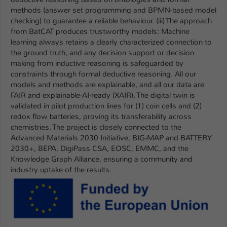
methods (answer set programming and BPMN-based model
Name
be_typo_user
checking) to guarantee a reliable behaviour. (iii) The approach
from BatCAT produces trustworthy models: Machine
Anbieter
TYPO3
learning always retains a clearly characterized connection to
the ground truth, and any decision support or decision
Laufzeit
1 Tag
making from inductive reasoning is safeguarded by
constraints through formal deductive reasoning. All our
Dieser Cookie teilt der Webseite mit, ob
models and methods are explainable, and all our data are
ein Besucher im Typo3-Backend
FAIR and explainable-AI-ready (XAIR). The digital twin is
Zweck
angemeldet ist und Rechte besitzt diese
validated in pilot production lines for (1) coin cells and (2)
redox flow batteries, proving its transferability across
zu verwalten.
chemistries. The project is closely connected to the
Advanced Materials 2030 Initiative, BIG-MAP and BATTERY
2030+, BEPA, DigiPass CSA, EOSC, EMMC, and the
Knowledge Graph Alliance, ensuring a community and
industry uptake of the results.