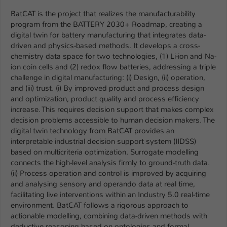
Einstellungen. Unter anderem eine zufällig
BatCAT is the project that realizes the manufacturability
generierte ID, für die historische
Zweck
program from the BATTERY 2030+ Roadmap, creating a
Speicherung Ihrer vorgenommen
digital twin for battery manufacturing that integrates data-
Einstellungen, falls der Webseiten-
driven and physics-based methods. It develops a cross-
Betreiber dies eingestellt hat.
chemistry data space for two technologies, (1) Li-ion and Na-
ion coin cells and (2) redox flow batteries, addressing a triple
challenge in digital manufacturing: (i) Design, (ii) operation,
Name
fe_typo_user / PHPSESSID
and (iii) trust. (i) By improved product and process design
and optimization, product quality and process efficiency
Anbieter
TYPO3
increase. This requires decision support that makes complex
decision problems accessible to human decision makers. The
Laufzeit
1 Woche
digital twin technology from BatCAT provides an
interpretable industrial decision support system (IIDSS)
Dieses Cookie ist ein Standard-Session-
based on multicriteria optimization. Surrogate modelling
Cookie von TYPO3. Es speichert im Fall
connects the high-level analysis firmly to ground-truth data.
eines Intranet-Logins die Session-ID. So
(ii) Process operation and control is improved by acquiring
Zweck
kann der eingeloggte Benutzer
and analysing sensory and operando data at real time,
wiedererkannt werden und es wird ihm
facilitating live interventions within an Industry 5.0 real-time
Zugang zu geschützten Bereichen
environment. BatCAT follows a rigorous approach to
gewährt.
actionable modelling, combining data-driven methods with
deductive reasoning based on ontologies and formal