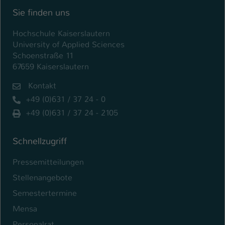
Sie finden uns
Name
be_typo_user
Hochschule Kaiserslautern
Anbieter
TYPO3
University of Applied Sciences
Schoenstraße 11
Laufzeit
1 Tag
67659 Kaiserslautern
Dieser Cookie teilt der Webseite mit, ob
Kontakt
ein Besucher im Typo3-Backend
Zweck
+49 (0)631 / 37 24 - 0
angemeldet ist und Rechte besitzt diese
+49 (0)631 / 37 24 - 2105
zu verwalten.
Schnellzugriff
Pressemitteilungen
Stellenangebote
Semestertermine
Mensa
Personalrat