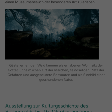
einen Museumsbesuch der besonderen Art zu erleben.
Name
be_typo_user
Show larger version
Anbieter
TYPO3
Laufzeit
1 Tag
Dieser Cookie teilt der Webseite mit, ob
ein Besucher im Typo3-Backend
Zweck
angemeldet ist und Rechte besitzt diese
zu verwalten.
Gäste lernen den Wald kennen als erhabenen Wohnsitz der
Götter, unheimlichen Ort der Märchen, feindseligen Platz der
Gefahren und ausgebeutete Ressource und als Sinnbild einer
geschundenen Natur.
Ausstellung zur Kulturgeschichte des
Pfälzerwalds bis 16. Oktober verlängert