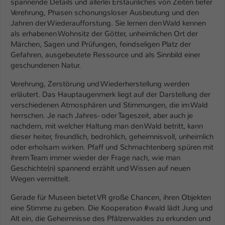
spannende Details und allerlei Erstaunliches von Zeiten tiefer
Einstellungen. Unter anderem eine zufällig
Verehrung, Phasen schonungsloser Ausbeutung und den
generierte ID, für die historische
Zweck
Jahren der Wiederaufforstung. Sie lernen den Wald kennen
Speicherung Ihrer vorgenommen
als erhabenen Wohnsitz der Götter, unheimlichen Ort der
Einstellungen, falls der Webseiten-
Märchen, Sagen und Prüfungen, feindseligen Platz der
Betreiber dies eingestellt hat.
Gefahren, ausgebeutete Ressource und als Sinnbild einer
geschundenen Natur.
Name
fe_typo_user / PHPSESSID
Verehrung, Zerstörung und Wiederherstellung werden
erläutert. Das Hauptaugenmerk liegt auf der Darstellung der
Anbieter
TYPO3
verschiedenen Atmosphären und Stimmungen, die im Wald
herrschen. Je nach Jahres- oder Tageszeit, aber auch je
Laufzeit
1 Woche
nachdem, mit welcher Haltung man den Wald betritt, kann
dieser heiter, freundlich, bedrohlich, geheimnisvoll, unheimlich
Dieses Cookie ist ein Standard-Session-
oder erholsam wirken. Pfaff und Schmachtenberg spüren mit
Cookie von TYPO3. Es speichert im Fall
ihrem Team immer wieder der Frage nach, wie man
eines Intranet-Logins die Session-ID. So
Geschichte(n) spannend erzählt und Wissen auf neuen
Zweck
kann der eingeloggte Benutzer
Wegen vermittelt.
wiedererkannt werden und es wird ihm
Gerade für Museen bietet VR große Chancen, ihren Objekten
Zugang zu geschützten Bereichen
eine Stimme zu geben. Die Kooperation #wald lädt Jung und
gewährt.
Alt ein, die Geheimnisse des Pfälzerwaldes zu erkunden und