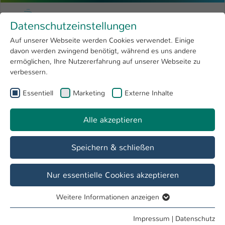
Zum Hauptinhalt springen
Menu
Hochschule Kaiserslautern
Datenschutzeinstellungen
Studium
Open submenu
8
Auf unserer Webseite werden Cookies verwendet. Einige
davon werden zwingend benötigt, während es uns andere
Sie sind hier:
Forschung
Open submenu
4
Master
ermöglichen, Ihre Nutzererfahrung auf unserer Webseite zu
verbessern.
Hochschule
Open submenu
8
Essentiell
Marketing
Externe Inhalte
MBA Intelligent Enterprise Management
International
Open submenu
8
Alle akzeptieren
Speichern & schließen
Nur essentielle Cookies akzeptieren
Weitere Informationen anzeigen
Essentiell
Essentielle Cookies werden für grundlegende Funktionen
Impressum
|
Datenschutz