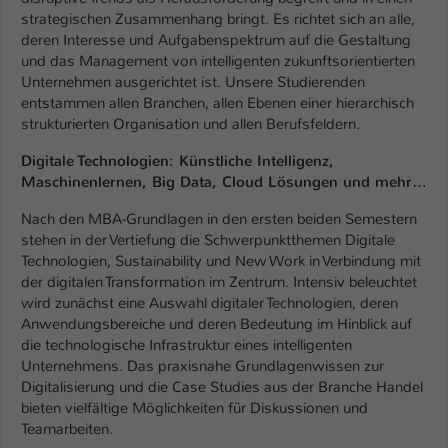
Einstellungen. Unter anderem eine zufällig
strategischen Zusammenhang bringt. Es richtet sich an alle,
generierte ID, für die historische
Zweck
deren Interesse und Aufgabenspektrum auf die Gestaltung
Speicherung Ihrer vorgenommen
und das Management von intelligenten zukunftsorientierten
Einstellungen, falls der Webseiten-
Unternehmen ausgerichtet ist. Unsere Studierenden
Betreiber dies eingestellt hat.
entstammen allen Branchen, allen Ebenen einer hierarchisch
strukturierten Organisation und allen Berufsfeldern.
Name
fe_typo_user / PHPSESSID
Digitale Technologien: Künstliche Intelligenz,
Maschinenlernen, Big Data, Cloud Lösungen und mehr…
Anbieter
TYPO3
Nach den MBA-Grundlagen in den ersten beiden Semestern
stehen in der Vertiefung die Schwerpunktthemen Digitale
Laufzeit
1 Woche
Technologien, Sustainability und New Work in Verbindung mit
der digitalen Transformation im Zentrum. Intensiv beleuchtet
Dieses Cookie ist ein Standard-Session-
wird zunächst eine Auswahl digitaler Technologien, deren
Cookie von TYPO3. Es speichert im Fall
Anwendungsbereiche und deren Bedeutung im Hinblick auf
eines Intranet-Logins die Session-ID. So
die technologische Infrastruktur eines intelligenten
Zweck
kann der eingeloggte Benutzer
Unternehmens. Das praxisnahe Grundlagenwissen zur
wiedererkannt werden und es wird ihm
Digitalisierung und die Case Studies aus der Branche Handel
Zugang zu geschützten Bereichen
bieten vielfältige Möglichkeiten für Diskussionen und
gewährt.
Teamarbeiten.