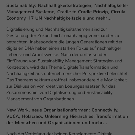
Sustainability: Nachhaltigkeitsstrategien, Nachhaltigkeits-
Name
be_typo_user
Management Systeme, Cradle to Cradle Prinzip, Circula
Economy, 17 UN Nachhaltigkeitsziele und mehr…
Anbieter
TYPO3
Digitalisierung und Nachhaltigkeitsthemen sind zur
Gestaltung der Zukunft nicht unabhängig voneinander zu
Laufzeit
1 Tag
betrachten. Insbesondere die jungen Generationen mit der
digitalen DNA haben einen starken Fokus auf nachhaltiger
Dieser Cookie teilt der Webseite mit, ob
Lebens- und Arbeitsweise. Nach der umfassenden
ein Besucher im Typo3-Backend
Zweck
Einführung von Sustainability Management Strategien und
angemeldet ist und Rechte besitzt diese
Konzepten, wird das Thema Digitale Transformation und
zu verwalten.
Nachhaltigkeit aus unternehmerischer Perspektive beleuchtet.
Das Themenspektrum eröffnet insbesondere die Möglichkeit
zur Diskussion von kreativen Lösungsansätzen für das
Zusammenspiel von Digitalisierung und Sustainability
Management von Organisationen.
New Work, neue Organisationsformen: Connectivity,
VUCA, Holacracy, Unlearning Hierarchies, Transformation
der Menschen und Organisationen und mehr…
Nach der Vertiefung der beiden Kernelemente Digitale