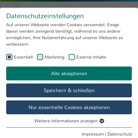
Zum Hauptinhalt springen
Menu
Hochschule Kaiserslautern
Datenschutzeinstellungen
Studium
Open submenu
8
Auf unserer Webseite werden Cookies verwendet. Einige
davon werden zwingend benötigt, während es uns andere
Sie sind hier:
Forschung
Open submenu
4
Studiengänge
ermöglichen, Ihre Nutzererfahrung auf unserer Webseite zu
verbessern.
Hochschule
Open submenu
8
Fachbereich
Essentiell
Marketing
Externe Inhalte
International
Open submenu
8
Bauen und Gestalten
Alle akzeptieren
Übersicht
Studieninteressierte
Studierende
Speichern & schließen
TAS | Weiterbildende Studiengänge
Nur essentielle Cookies akzeptieren
Weitere Informationen anzeigen
Essentiell
Essentielle Cookies werden für grundlegende Funktionen
Impressum
|
Datenschutz