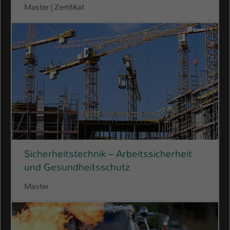
Master | Zertifikat
Name
be_typo_user
Anbieter
TYPO3
Laufzeit
1 Tag
Dieser Cookie teilt der Webseite mit, ob
ein Besucher im Typo3-Backend
Zweck
angemeldet ist und Rechte besitzt diese
zu verwalten.
Sicherheitstechnik – Arbeitssicherheit
und Gesundheitsschutz
Master