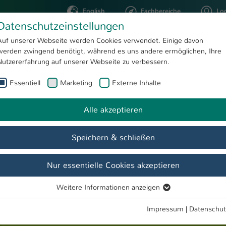
English
Fachbereiche
Lo
Datenschutzeinstellungen
Auf unserer Webseite werden Cookies verwendet. Einige davon
werden zwingend benötigt, während es uns andere ermöglichen, Ihre
STUDIUM
FORSCHUNG
Nutzererfahrung auf unserer Webseite zu verbessern.
Essentiell
Marketing
Externe Inhalte
Master Innenarchitektur
chitektur
Alle akzeptieren
Speichern & schließen
erufsbild
Nur essentielle Cookies akzeptieren
Weitere Informationen anzeigen
Essentiell
Essentielle Cookies werden für grundlegende Funktionen der
Impressum
|
Datenschut
Webseite benötigt. Dadurch ist gewährleistet, dass die Webseite