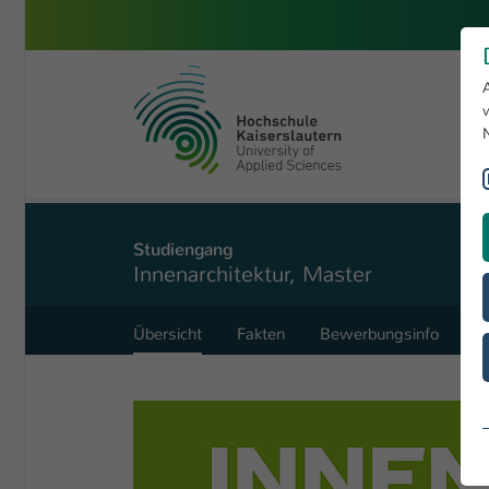
Zum Hauptinhalt springen
Hochschule Kaiserslautern
Sie sind hier:
Bauen und Gestalten
Studiengänge
Innenar
Studiengang
Innenarchitektur, Master
Übersicht
Fakten
Bewerbungsinfo
B