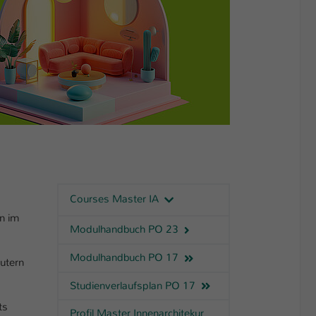
Courses Master IA
n im
Modulhandbuch PO 23
Modulhandbuch PO 17
utern
Studienverlaufsplan PO 17
ts
Profil Master Innenarchitekur