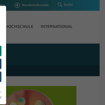
Suche
gins
Standorte/Kontakt
HOCHSCHULE
INTERNATIONAL
z