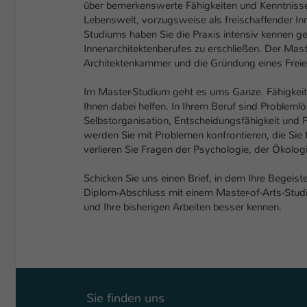
über bemerkenswerte Fähigkeiten und Kenntnisse.
Lebenswelt, vorzugsweise als freischaffender In
Studiums haben Sie die Praxis intensiv kennen gel
Innenarchitektenberufes zu erschließen. Der Maste
Architektenkammer und die Gründung eines Freien
Im Master-Studium geht es ums Ganze. Fähigkeiten
Ihnen dabei helfen. In Ihrem Beruf sind Probleml
Selbstorganisation, Entscheidungsfähigkeit und Per
werden Sie mit Problemen konfrontieren, die Sie 
verlieren Sie Fragen der Psychologie, der Ökolog
Schicken Sie uns einen Brief, in dem Ihre Begeis
Diplom-Abschluss mit einem Master-of-Arts-Studi
und Ihre bisherigen Arbeiten besser kennen.
Sie finden uns