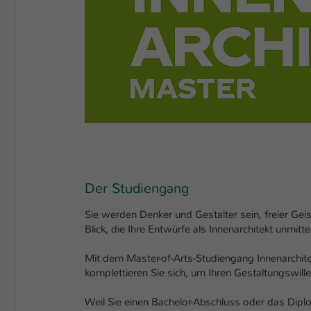
Der Studiengang
Sie werden Denker und Gestalter sein, freier G
Blick, die Ihre Entwürfe als Innenarchitekt unmit
Mit dem Master-of-Arts-Studiengang Innenarchit
komplettieren Sie sich, um Ihren Gestaltungswille
Weil Sie einen Bachelor-Abschluss oder das Diplom