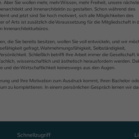
Ihrer vorgenommen Einstellungen, falls der
 Aber Sie wollen mehr, mehr Wissen, mehr Freiheit, unsere nächst
nenarchitekt und Innenarchitektin zu gestalten. Schon während des
Webseiten-Betreiber dies eingestellt hat.
ernt und jetzt sind Sie hoch motiviert, sich alle Möglichkeiten des
r of Arts ist zusätzlich die Voraussetzung für die Mitgliedschaft in 
 Innenarchitekturbüros.
Name
fe_typo_user / PHPSESSID
, die Sie bereits besitzen, wollen Sie voll entwickeln, und wir möc
Anbieter
TYPO3
ösefähigkeit gefragt, Wahrnehmungsfähigkeit, Selbständigkeit,
sönlichkeit. Schließlich betrifft Ihre Arbeit immer die Gesellschaft. 
Laufzeit
1 Woche
fachlich, wissenschaftlich und ästhetisch herausfordern werden. Da
ie und der Wirtschaftlichkeit keineswegs aus den Augen.
Dieses Cookie ist ein Standard-Session-Cookie
von TYPO3. Es speichert im Fall eines Intranet-
terung und Ihre Motivation zum Ausdruck kommt, Ihren Bachelor- od
Zweck
Logins die Session-ID. So kann der eingeloggte
um zu komplettieren. In einem persönlichen Gespräch lernen wir da
Benutzer wiedererkannt werden und es wird
ihm Zugang zu geschützten Bereichen gewährt.
Name
be_typo_user
Anbieter
TYPO3
Schnellzugriff
L