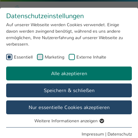
Zum Hauptinhalt springen
Menu
Hochschule Kaiserslautern
Datenschutzeinstellungen
Studium
Open submenu
8
Auf unserer Webseite werden Cookies verwendet. Einige
davon werden zwingend benötigt, während es uns andere
Sie sind hier:
Forschung
Open submenu
4
Studieninteressierte
ermöglichen, Ihre Nutzererfahrung auf unserer Webseite zu
verbessern.
Hochschule
Open submenu
8
Essentiell
Marketing
Externe Inhalte
Theater,Theater!!!
International
Open submenu
8
Alle Informationen zu den aktuellen
Veranstaltungen
des
Alle akzeptieren
Pfalztheaters
Speichern & schließen
Nur essentielle Cookies akzeptieren
Weitere Informationen anzeigen
Essentiell
Essentielle Cookies werden für grundlegende Funktionen
Impressum
|
Datenschutz