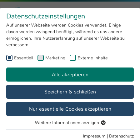
Zum Hauptinhalt springen
Menu
Hochschule Kaiserslautern
Datenschutzeinstellungen
Studium
Open submenu
8
Auf unserer Webseite werden Cookies verwendet. Einige
davon werden zwingend benötigt, während es uns andere
Sie sind hier:
Forschung
Open submenu
4
Studieninteressierte
ermöglichen, Ihre Nutzererfahrung auf unserer Webseite zu
verbessern.
Hochschule
Open submenu
8
Essentiell
Marketing
Externe Inhalte
Kammgarn
International
Open submenu
8
Aktuelle Veranstaltungen
Kulturzentrum Kammgarn
Alle akzeptieren
Speichern & schließen
Nur essentielle Cookies akzeptieren
Weitere Informationen anzeigen
Essentiell
Essentielle Cookies werden für grundlegende Funktionen
Impressum
|
Datenschutz