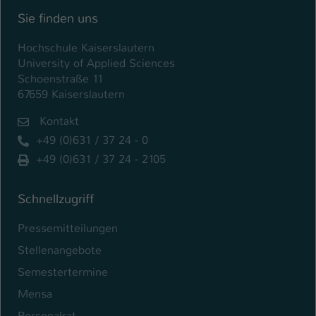
Einstellungen. Unter anderem eine zufällig
Sie finden uns
generierte ID, für die historische
Zweck
Speicherung Ihrer vorgenommen
Hochschule Kaiserslautern
Einstellungen, falls der Webseiten-
University of Applied Sciences
Betreiber dies eingestellt hat.
Schoenstraße 11
67659 Kaiserslautern
Name
fe_typo_user / PHPSESSID
Kontakt
+49 (0)631 / 37 24 - 0
Anbieter
TYPO3
+49 (0)631 / 37 24 - 2105
Laufzeit
1 Woche
Schnellzugriff
Dieses Cookie ist ein Standard-Session-
Cookie von TYPO3. Es speichert im Fall
Pressemitteilungen
eines Intranet-Logins die Session-ID. So
Zweck
kann der eingeloggte Benutzer
Stellenangebote
wiedererkannt werden und es wird ihm
Semestertermine
Zugang zu geschützten Bereichen
Mensa
gewährt.
Personalrat