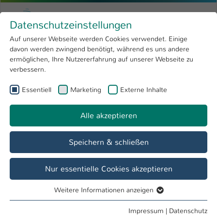
Zum Hauptinhalt springen
Menu
Hochschule Kaiserslautern
Datenschutzeinstellungen
Studium
Open submenu
8
Auf unserer Webseite werden Cookies verwendet. Einige
davon werden zwingend benötigt, während es uns andere
Sie sind hier:
Forschung
Open submenu
4
Lern uns kennen!
ermöglichen, Ihre Nutzererfahrung auf unserer Webseite zu
verbessern.
Hochschule
Open submenu
8
Essentiell
Marketing
Externe Inhalte
WIRTSCHAFT - Alle Studiengänge zum
International
Open submenu
8
Thema
Alle akzeptieren
Finanzdienstleistungen
Speichern & schließen
Fernstudium Betriebswirtschaft
Nur essentielle Cookies akzeptieren
International Business Administration
Weitere Informationen anzeigen
Essentiell
Essentielle Cookies werden für grundlegende Funktionen
Mittelstandsökonomie (auslaufend) ab WS
Impressum
|
Datenschutz