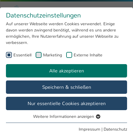
Zum Hauptinhalt springen
Menu
Hochschule Kaiserslautern
Datenschutzeinstellungen
Studium
Open submenu
8
Auf unserer Webseite werden Cookies verwendet. Einige
davon werden zwingend benötigt, während es uns andere
Sie sind hier:
Forschung
Open submenu
4
Termine & Events
ermöglichen, Ihre Nutzererfahrung auf unserer Webseite zu
verbessern.
Hochschule
Open submenu
8
Essentiell
Marketing
Externe Inhalte
International
Open submenu
8
Veranstaltung
Chemie Entdecken - Chemistry Explorer
Alle akzeptieren
Speichern & schließen
Nur essentielle Cookies akzeptieren
Datum / Uhrzeit
14. Jul - 15. Jul / 09:00 Uhr - 15:00 Uhr
Weitere Informationen anzeigen
Essentiell
Essentielle Cookies werden für grundlegende Funktionen
Impressum
|
Datenschutz
Veranstalter