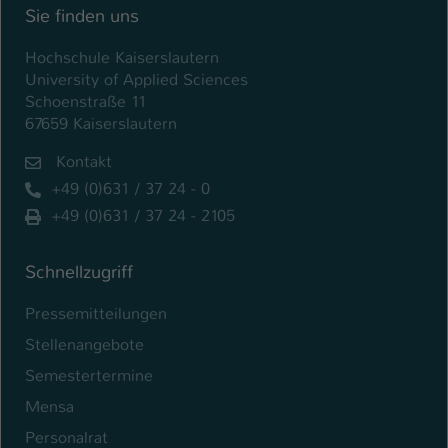
Sie finden uns
Name
be_typo_user
Hochschule Kaiserslautern
Anbieter
TYPO3
University of Applied Sciences
Schoenstraße 11
Laufzeit
1 Tag
67659 Kaiserslautern
Kontakt
Dieser Cookie teilt der Webseite mit, ob
ein Besucher im Typo3-Backend
+49 (0)631 / 37 24 - 0
Zweck
angemeldet ist und Rechte besitzt diese
+49 (0)631 / 37 24 - 2105
zu verwalten.
Schnellzugriff
Pressemitteilungen
Stellenangebote
Semestertermine
Mensa
Personalrat