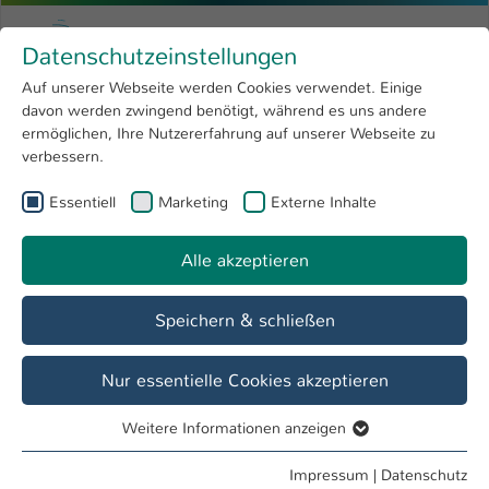
Zum Hauptinhalt springen
Menu
Hochschule Kaiserslautern
Datenschutzeinstellungen
Studium
Open submenu
8
Auf unserer Webseite werden Cookies verwendet. Einige
davon werden zwingend benötigt, während es uns andere
Sie sind hier:
Forschung
Open submenu
4
Menschen und Projekte
ermöglichen, Ihre Nutzererfahrung auf unserer Webseite zu
verbessern.
Hochschule
Open submenu
8
Essentiell
Marketing
Externe Inhalte
International
Open submenu
8
Alle akzeptieren
Speichern & schließen
Nur essentielle Cookies akzeptieren
Weitere Informationen anzeigen
Essentiell
Essentielle Cookies werden für grundlegende Funktionen
Impressum
|
Datenschutz