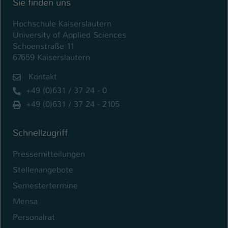
Sie finden uns
Einstellungen. Unter anderem eine zufällig
generierte ID, für die historische
Zweck
Hochschule Kaiserslautern
Speicherung Ihrer vorgenommen
University of Applied Sciences
Einstellungen, falls der Webseiten-
Schoenstraße 11
Betreiber dies eingestellt hat.
67659 Kaiserslautern
Kontakt
Name
fe_typo_user / PHPSESSID
+49 (0)631 / 37 24 - 0
Anbieter
TYPO3
+49 (0)631 / 37 24 - 2105
Laufzeit
1 Woche
Schnellzugriff
Dieses Cookie ist ein Standard-Session-
Pressemitteilungen
Cookie von TYPO3. Es speichert im Fall
eines Intranet-Logins die Session-ID. So
Stellenangebote
Zweck
kann der eingeloggte Benutzer
Semestertermine
wiedererkannt werden und es wird ihm
Mensa
Zugang zu geschützten Bereichen
gewährt.
Personalrat