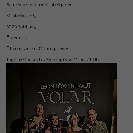
Barockmuseum im Mirabellgarten
Name
be_typo_user
Mirabellplatz 3,
Anbieter
TYPO3
5020 Salzburg,
Laufzeit
1 Tag
Österreich
Öffnungszeiten: Öffnungszeiten:
Dieser Cookie teilt der Webseite mit, ob
ein Besucher im Typo3-Backend
Zweck
Täglich (Montag bis Sonntag) von 11 bis 21 Uhr
angemeldet ist und Rechte besitzt diese
Show larger version
zu verwalten.