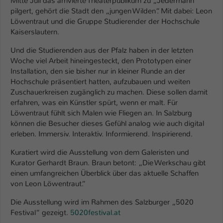
Mitte Juli das arrivierte Theaterpublikum zu „Jedermann“
Einstellungen. Unter anderem eine zufällig
pilgert, gehört die Stadt den „jungen Wilden“. Mit dabei: Leon
generierte ID, für die historische
Zweck
Löwentraut und die Gruppe Studierender der Hochschule
Speicherung Ihrer vorgenommen
Kaiserslautern.
Einstellungen, falls der Webseiten-
Betreiber dies eingestellt hat.
Und die Studierenden aus der Pfalz haben in der letzten
Woche viel Arbeit hineingesteckt, den Prototypen einer
Installation, den sie bisher nur in kleiner Runde an der
Name
fe_typo_user / PHPSESSID
Hochschule präsentiert hatten, aufzubauen und weiten
Zuschauerkreisen zugänglich zu machen. Diese sollen damit
Anbieter
TYPO3
erfahren, was ein Künstler spürt, wenn er malt. Für
Löwentraut fühlt sich Malen wie Fliegen an. In Salzburg
Laufzeit
1 Woche
können die Besucher dieses Gefühl analog wie auch digital
erleben. Immersiv. Interaktiv. Informierend. Inspirierend.
Dieses Cookie ist ein Standard-Session-
Kuratiert wird die Ausstellung von dem Galeristen und
Cookie von TYPO3. Es speichert im Fall
Kurator Gerhardt Braun. Braun betont: „Die Werkschau gibt
eines Intranet-Logins die Session-ID. So
einen umfangreichen Überblick über das aktuelle Schaffen
Zweck
kann der eingeloggte Benutzer
von Leon Löwentraut.“
wiedererkannt werden und es wird ihm
Zugang zu geschützten Bereichen
Die Ausstellung wird im Rahmen des Salzburger „5020
gewährt.
Festival“ gezeigt.
5020festival.at