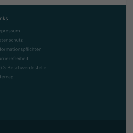
inks
mpressum
atenschutz
formationspflichten
rrierefreiheit
GG-Beschwerdestelle
itemap
l