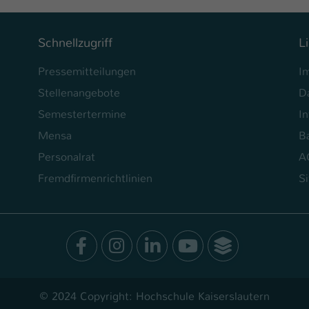
Ihrer vorgenommen Einstellungen, falls der
Webseiten-Betreiber dies eingestellt hat.
Schnellzugriff
L
Name
fe_typo_user / PHPSESSID
Pressemitteilungen
I
Stellenangebote
D
Anbieter
TYPO3
Semestertermine
In
Laufzeit
1 Woche
Mensa
Ba
Dieses Cookie ist ein Standard-Session-Cookie
Personalrat
A
von TYPO3. Es speichert im Fall eines Intranet-
Fremdfirmenrichtlinien
S
Zweck
Logins die Session-ID. So kann der eingeloggte
Benutzer wiedererkannt werden und es wird
ihm Zugang zu geschützten Bereichen gewährt.
Facebook
Instagram
LinkedIn
Youtube
SocialWal
Name
be_typo_user
Anbieter
TYPO3
© 2024 Copyright: Hochschule Kaiserslautern