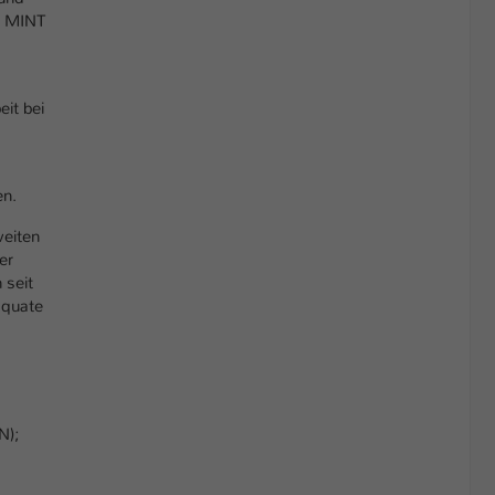
-Z MINT
it bei
en.
weiten
er
 seit
äquate
N);