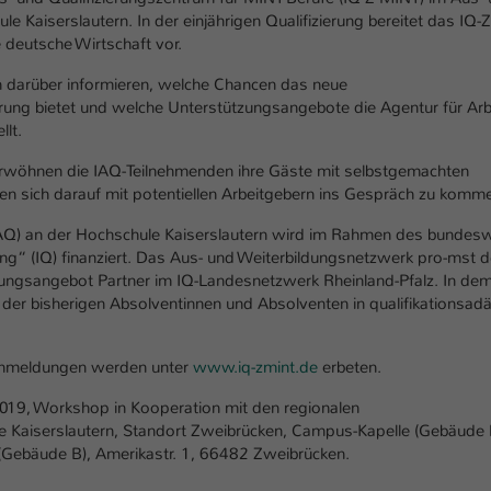
einwandfrei funktioniert.
 Kaiserslautern. In der einjährigen Qualifizierung bereitet das IQ
 deutsche Wirtschaft vor.
Name
Cookie-Informationen anzeigen
cookie_optin
 darüber informieren, welche Chancen das neue
Anbieter
TYPO3
Marketing
ung bietet und welche Unterstützungsangebote die Agentur für Arbe
llt.
Diese Cookies werden verwendet um das Nutzungsverhalten der
Laufzeit
1 Jahr
Besucher auf der Website nachzuverfolgen. Die erhobenen Daten
erwöhnen die IAQ-Teilnehmenden ihre Gäste mit selbstgemachten
werden anonymisiert und ausschließlich für interne Zwecke
Dieses Cookie wird verwendet, um Ihre Cookie-
uen sich darauf mit potentiellen Arbeitgebern ins Gespräch zu komm
Zweck
verwendet.
Einstellungen für diese Website zu speichern.
(IAQ) an der Hochschule Kaiserslautern wird im Rahmen des bundes
Name
Cookie-Informationen anzeigen
_pk_*.*
ng“ (IQ) finanziert. Das Aus- und Weiterbildungsnetzwerk pro-mst d
erungsangebot Partner im IQ-Landesnetzwerk Rheinland-Pfalz. In dem
Name
SgCookieOptin.lastPreferences
Anbieter
Hochschule Kaiserslautern
 der bisherigen Absolventinnen und Absolventen in qualifikationsad
Externe Inhalte
Anbieter
TYPO3
Wir verwenden auf unserer Website externe Inhalte (Youtube,
Laufzeit
7 Tage
Vimeo, Issuu), um Ihnen zusätzliche Informationen anzubieten.
 Anmeldungen werden unter
www.iq-zmint.de
erbeten.
Laufzeit
1 Jahr
Cookie von Matomo für Website-Analysen.
019, Workshop in Kooperation mit den regionalen
Zweck
Erzeugt statistische Daten darüber, wie der
Dieser Wert speichert Ihre Consent-
e Kaiserslautern, Standort Zweibrücken, Campus-Kapelle (Gebäude 
Besucher die Website nutzt.
Einstellungen. Unter anderem eine zufällig
(Gebäude B), Amerikastr. 1, 66482 Zweibrücken.
Zweck
generierte ID, für die historische Speicherung