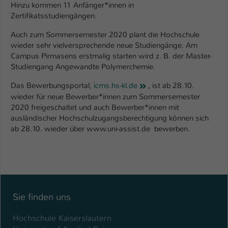
Hinzu kommen 11 Anfänger*innen in
Zertifikatsstudiengängen.
Name
be_typo_user
Auch zum Sommersemester 2020 plant die Hochschule
Anbieter
TYPO3
wieder sehr vielversprechende neue Studiengänge. Am
Campus Pirmasens erstmalig starten wird z. B. der Master-
Laufzeit
1 Tag
Studiengang Angewandte Polymerchemie.
Dieser Cookie teilt der Webseite mit, ob
Das Bewerbungsportal,
icms.hs-kl.de
, ist ab 28.10.
ein Besucher im Typo3-Backend
wieder für neue Bewerber*innen zum Sommersemester
Zweck
angemeldet ist und Rechte besitzt diese
2020 freigeschaltet und auch Bewerber*innen mit
zu verwalten.
ausländischer Hochschulzugangsberechtigung können sich
ab 28.10. wieder über www.uni-assist.de bewerben.
Sie finden uns
Hochschule Kaiserslautern