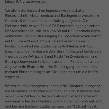
Litoral (UNL) zu erwerben.
Einstellungen. Unter anderem eine zufällig
generierte ID, für die historische
Zweck
Vor allem die klassischen Ingenieurwissenschaften
Speicherung Ihrer vorgenommen
Elektrotechnik, Maschinenbau und Bauingenieurwesen am
Einstellungen, falls der Webseiten-
Campus Kaiserslautern haben kräftig aufgeholt. Die
Betreiber dies eingestellt hat.
Elektrotechnik ist von 51 auf 72 Einschreibungen geklettert.
Der Maschinenbau hat sich von 68 auf 82 Einschreibungen
verbessert und der Studiengang Bauingenieurwesen von 52
Name
fe_typo_user / PHPSESSID
auf 89. Sowohl am Campus Kaiserslautern als auch
hochschulweit ist der Studiengang Architektur mit 126
Anbieter
TYPO3
Einschreibungen in diesem Jahr der mit Abstand beliebteste
– gefolgt von „Wirtschaft und Recht“ in Zweibrücken und
Laufzeit
1 Woche
Bauingenieurwesen in Kaiserslautern. In Pirmasens hat die
Angewandte Pharmazie – der Studiengang mit den stets
Dieses Cookie ist ein Standard-Session-
meisten Einschreibungen am Ort- nochmals um die Hälfte
Cookie von TYPO3. Es speichert im Fall
zugelegt.
eines Intranet-Logins die Session-ID. So
Zweck
Waren es im vergangenen Jahr nur die Masterstudiengänge
kann der eingeloggte Benutzer
die Zuwächse verzeichnen konnten, so sind in diesem Jahr
wiedererkannt werden und es wird ihm
sowohl die Zahlen im Bachelor- als auch im Masterbereich
Zugang zu geschützten Bereichen
gestiegen – bei den Masterstudiengängen von 265 auf 304
gewährt.
und bei den Bachelor-Studiengängen von 1126 auf 1309.