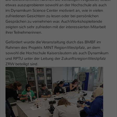
Einstellungen. Unter anderem eine zufällig
etwas auszuprobieren sowohl an der Hochschule als auch
generierte ID, für die historische
Zweck
im Dynamikum Science Center motiviert an, wie in vielen
Speicherung Ihrer vorgenommen
zufriedenen Gesichtern zu lesen oder bei persönlichen
Einstellungen, falls der Webseiten-
Gesprächen zu vernehmen war. Auch Workshopleitende
Betreiber dies eingestellt hat.
zeigten sich sehr zufrieden mit der interessierten Mitarbeit
ihrer Teilnehmerinnen.
Name
fe_typo_user / PHPSESSID
Gefördert wurde die Veranstaltung durch das BMBF im
Rahmen des Projekts MINT Region Westpfalz, an dem
Anbieter
TYPO3
sowohl die Hochschule Kaiserslautern als auch Dynamikum
und RPTU unter der Leitung der Zukunftsregion Westpfalz
Laufzeit
1 Woche
ZRW beteiligt sind.
Show larger version
Dieses Cookie ist ein Standard-Session-
Cookie von TYPO3. Es speichert im Fall
eines Intranet-Logins die Session-ID. So
Zweck
kann der eingeloggte Benutzer
wiedererkannt werden und es wird ihm
Zugang zu geschützten Bereichen
gewährt.