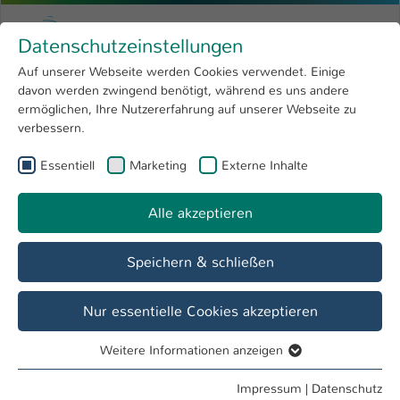
Zum Hauptinhalt springen
Menu
Hochschule Kaiserslautern
Datenschutzeinstellungen
Studium
Open submenu
8
Auf unserer Webseite werden Cookies verwendet. Einige
davon werden zwingend benötigt, während es uns andere
Sie sind hier:
Forschung
Open submenu
4
Fachschaft AINGPr
Personenverzeichnis
ermöglichen, Ihre Nutzererfahrung auf unserer Webseite zu
verbessern.
Hochschule
Open submenu
8
Prof. Dr.-Ing. Gerd Bitsch
Essentiell
Marketing
Externe Inhalte
International
Open submenu
8
Mechatronik, Robotik Hochschule
Alle akzeptieren
Kaiserslautern
Speichern & schließen
Übersicht
Lehrveranstaltungen
Nur essentielle Cookies akzeptieren
Weitere Informationen anzeigen
Essentiell
MecRoKa - Mechatronik und Robotik an der
Hochschule Kaiserslautern
Essentielle Cookies werden für grundlegende Funktionen
Impressum
|
Datenschutz