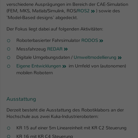
Einstellungen. Unter anderem eine zufällig
verschiedene Ausprägungen im Bereich der CAE-Simulation
generierte ID, für die historische
(FEM, MKS, Matlab/Simulink, ROS/
ROS2
) sowie des
Zweck
Speicherung Ihrer vorgenommen
'Model-Based designs' abgedeckt.
Einstellungen, falls der Webseiten-
Der Fokus liegt dabei auf folgenden Aktivitäten:
Betreiber dies eingestellt hat.
Roboterbasierter Fahrsimulator
RODOS
Name
fe_typo_user / PHPSESSID
Messfahrzeug
REDAR
Digitale Umgebungsdaten /
Umweltmodellierung
Anbieter
TYPO3
Eigene Entwicklungen
im Umfeld von (autonomen)
mobilen Robotern
Laufzeit
1 Woche
Dieses Cookie ist ein Standard-Session-
Cookie von TYPO3. Es speichert im Fall
Ausstattung
eines Intranet-Logins die Session-ID. So
Zweck
kann der eingeloggte Benutzer
Derzeit besteht die Ausstattung des Robotiklabors an der
wiedererkannt werden und es wird ihm
Hochschule aus zwei Kuka-Industrierobotern:
Zugang zu geschützten Bereichen
KR 15 auf einer 5m Lineareinheit mit KR C2 Steuerung
gewährt.
KR 16 mit KR C4 Steuerung