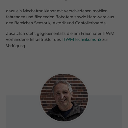
Name
be_typo_user
dazu ein Mechatroniklabor mit verschiedenen mobilen
fahrenden und fliegenden Robotern sowie Hardware aus
Anbieter
TYPO3
den Bereichen Sensorik, Aktorik und Contollerboards.
Zusätzlich steht gegebenenfalls die am Fraunhofer ITWM
Laufzeit
1 Tag
vorhandene Infrastruktur des
ITWM Technikums
zur
Verfügung.
Dieser Cookie teilt der Webseite mit, ob
ein Besucher im Typo3-Backend
Zweck
angemeldet ist und Rechte besitzt diese
zu verwalten.