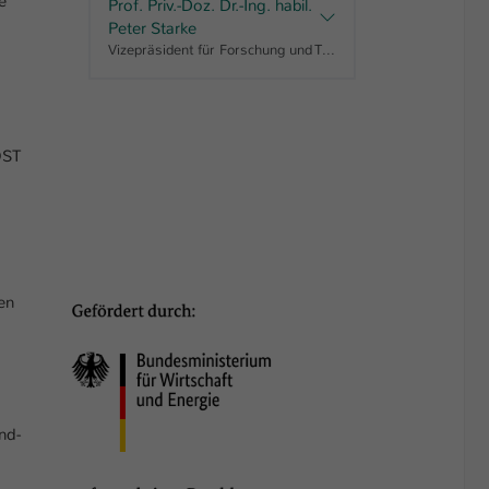
e
Prof. Priv.-Doz. Dr.-Ing. habil.
Peter Starke
Vizepräsident für Forschung und Transfer, Studiengangsleitung "Maschinenbau, Bachelor", Fachbereichsrat AING
OST
en
nd­