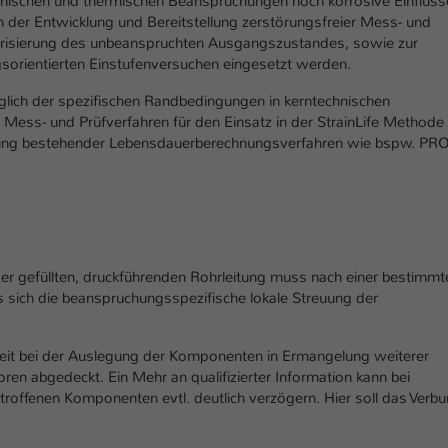
nischen und thermi­schen Beanspruchungen noch korrosive Einflüss
einwandfrei funktioniert.
 der Entwicklung und Bereitstellung zerstörungsfreier Mess- und
erisierung des unbeanspruchten Ausgangszustandes, sowie zur
Name
Cookie-Informationen anzeigen
cookie_optin
orientierten Einstufenversuchen eingesetzt werden.
Anbieter
TYPO3
Marketing
glich der spezifischen Randbedingungen in kerntechnischen
Mess- und Prüfverfahren für den Einsatz in der StrainLife Methode
Diese Cookies werden verwendet um das Nutzungsverhalten der
Laufzeit
1 Jahr
terung bestehender Lebensdauerberechnungsverfahren wie bspw. PR
Besucher auf der Website nachzuverfolgen. Die erhobenen Daten
werden anonymisiert und ausschließlich für interne Zwecke
Dieses Cookie wird verwendet, um Ihre Cookie-
Zweck
verwendet.
Einstellungen für diese Website zu speichern.
Name
Cookie-Informationen anzeigen
_pk_*.*
Name
SgCookieOptin.lastPreferences
Anbieter
Hochschule Kaiserslautern
r gefüllten, druckführenden Rohrleitung muss nach einer be­stimmt
Externe Inhalte
ch die bean­spru­chungs­spezifi­sche lokale Streuung der
Anbieter
TYPO3
Wir verwenden auf unserer Website externe Inhalte (Youtube,
Laufzeit
7 Tage
Vimeo, Issuu), um Ihnen zusätzliche Informationen anzubieten.
Laufzeit
1 Jahr
eit bei der Auslegung der Komponenten in Ermangelung weiterer
Cookie von Matomo für Website-Analysen.
ren abge­deckt. Ein Mehr an qualifizierter Information kann bei
Zweck
Erzeugt statistische Daten darüber, wie der
Dieser Wert speichert Ihre Consent-
­troffenen Komponenten evtl. deutlich verzögern. Hier soll das Verbu
Besucher die Website nutzt.
Einstellungen. Unter anderem eine zufällig
Zweck
generierte ID, für die historische Speicherung