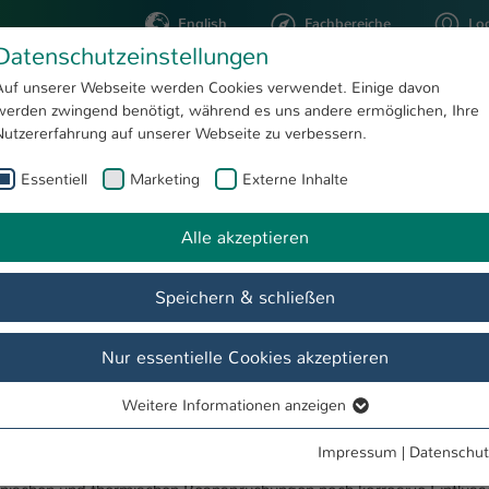
English
Fachbereiche
Lo
Datenschutzeinstellungen
Auf unserer Webseite werden Cookies verwendet. Einige davon
werden zwingend benötigt, während es uns andere ermöglichen, Ihre
STUDIUM
FORSCHUNG
Nutzererfahrung auf unserer Webseite zu verbessern.
Essentiell
Marketing
Externe Inhalte
QM³ - Quality, Modeling, Machining & Materials
Forschung
Abgeschlossene Forschungsprojekte
Alle akzeptieren
 & Materials
Speichern & schließen
ng
Forschung
Publikationen
Kontakt
Intern
Nur essentielle Cookies akzeptieren
rberechnung „MibaLeb“
Weitere Informationen anzeigen
Essentiell
ng einer Verfahrensweise zur Bewertung der verbleibenden Einsatzda
en in Kernkraftwerken. Dabei wird berücksichtigt, dass sich bei Bau
Essentielle Cookies werden für grundlegende Funktionen der
Impressum
|
Datenschut
er im Betrieb auftretenden Beanspruchungen deutlich verändern kön
Webseite benötigt. Dadurch ist gewährleistet, dass die Webseite