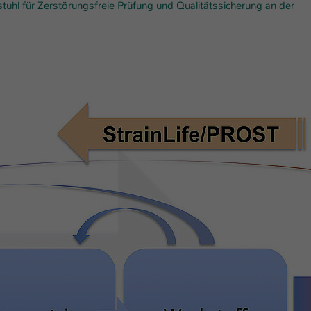
Ihrer vorgenommen Einstellungen, falls der
stuhl für Zerstörungsfreie Prüfung und Qualitätssicherung an der
Webseiten-Betreiber dies eingestellt hat.
Name
fe_typo_user / PHPSESSID
Anbieter
TYPO3
Laufzeit
1 Woche
Dieses Cookie ist ein Standard-Session-Cookie
von TYPO3. Es speichert im Fall eines Intranet-
Zweck
Logins die Session-ID. So kann der eingeloggte
Benutzer wiedererkannt werden und es wird
ihm Zugang zu geschützten Bereichen gewährt.
Name
be_typo_user
Anbieter
TYPO3