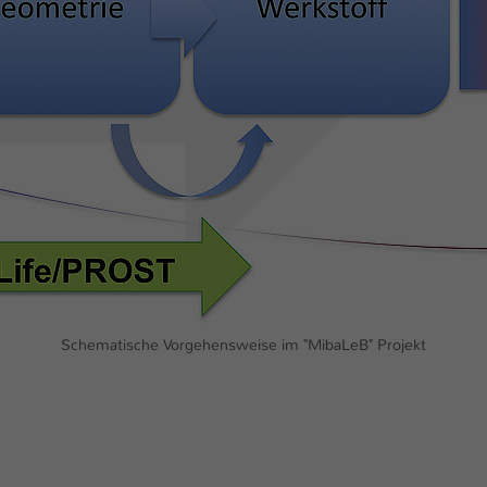
Laufzeit
1 Tag
Dieser Cookie teilt der Webseite mit, ob ein
Zweck
Besucher im Typo3-Backend angemeldet ist und
Rechte besitzt diese zu verwalten.
Schematische Vorgehensweise im "MibaLeB" Projekt