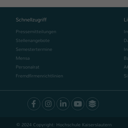
Schnellzugriff
L
Pressemitteilungen
I
Stellenangebote
D
Semestertermine
In
Mensa
Ba
Personalrat
A
Fremdfirmenrichtlinien
S
Facebook
Instagram
LinkedIn
Youtube
SocialWal
© 2024 Copyright: Hochschule Kaiserslautern