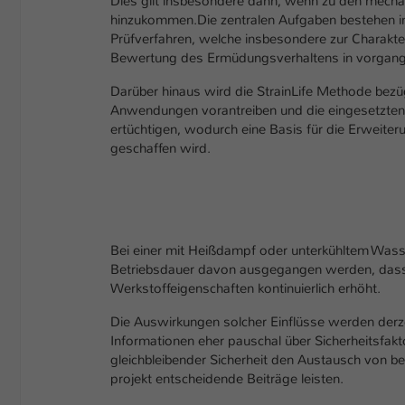
Dies gilt insbesondere dann, wenn zu den mecha
hinzukommen.Die zentralen Aufgaben bestehen in
Prüfverfahren, welche insbesondere zur Charakt
Bewertung des Ermüdungsverhaltens in vorgangs
Darüber hinaus wird die StrainLife Methode bezü
Anwendungen vorantreiben und die eingesetzten 
ertüchtigen, wodurch eine Basis für die Erwei
geschaffen wird.
Bei einer mit Heißdampf oder unterkühltem Wasse
Betriebs­dauer davon ausgegangen werden, dass si
Werkstoffeigenschaften kontinuierlich erhöht.
Die Auswirkungen solcher Einflüsse werden derz
Informationen eher pauschal über Sicherheitsfakto
gleichbleibender Sicherheit den Austausch von be
projekt entscheidende Beiträge leisten.