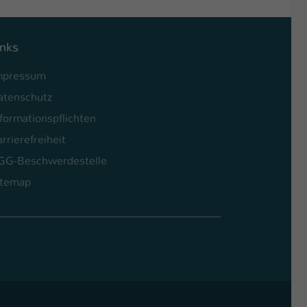
inks
mpressum
atenschutz
formationspflichten
rrierefreiheit
GG-Beschwerdestelle
itemap
l