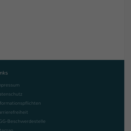
inks
mpressum
atenschutz
formationspflichten
rrierefreiheit
GG-Beschwerdestelle
itemap