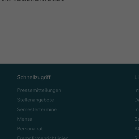
Laufzeit
1 Tag
Dieser Cookie teilt der Webseite mit, ob ein
Zweck
Besucher im Typo3-Backend angemeldet ist und
Rechte besitzt diese zu verwalten.
Schnellzugriff
L
Pressemitteilungen
I
Stellenangebote
D
Semestertermine
In
Mensa
Ba
Personalrat
A
Fremdfirmenrichtlinien
S