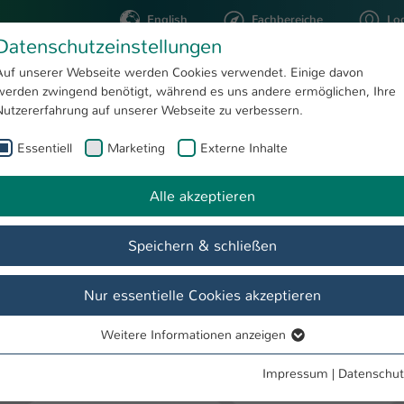
English
Fachbereiche
Lo
Datenschutzeinstellungen
Auf unserer Webseite werden Cookies verwendet. Einige davon
werden zwingend benötigt, während es uns andere ermöglichen, Ihre
STUDIUM
FORSCHUNG
Nutzererfahrung auf unserer Webseite zu verbessern.
Essentiell
Marketing
Externe Inhalte
Veranstaltung
aft und Transfer
Veranstaltungen
Alle akzeptieren
Speichern & schließen
e
Veranstaltungen
Zielgruppen
Transferstrategie
Fi
Nur essentielle Cookies akzeptieren
Weitere Informationen anzeigen
Essentiell
fft auch mich?! Echt? Wie?“
Essentielle Cookies werden für grundlegende Funktionen der
Impressum
|
Datenschut
Webseite benötigt. Dadurch ist gewährleistet, dass die Webseite