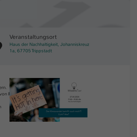
Veranstaltungsort
Haus der Nachhaltigkeit, Johanniskreuz
1a, 67705 Trippstadt
Show larger version
ern.
 von
Prof.
h