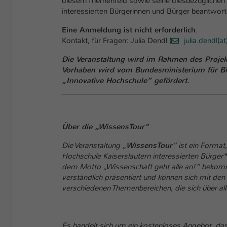
diesem Themenfeld sowie seine diesbezüglichen 
interessierten Bürgerinnen und Bürger beantwort
Eine Anmeldung ist nicht erforderlich
.
Kontakt, für Fragen: Julia Dendl (
julia.dendl(a
Die Veranstaltung wird im Rahmen des Projekt
Vorhaben wird vom Bundesministerium für Bi
„Innovative Hochschule“ gefördert.
Über die „WissensTour“
Die Veranstaltung „
WissensTour
“ ist ein Forma
Hochschule Kaiserslautern interessierten Bürger*i
dem Motto „Wissenschaft geht alle an!“ bekomm
verständlich präsentiert und können sich mit de
verschiedenen Themenbereichen, die sich über alle
Es handelt sich um ein kostenloses Angebot, das 