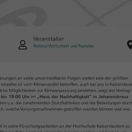
einwandfrei funktioniert.
Name
Cookie-Informationen anzeigen
cookie_optin
Anbieter
TYPO3
Marketing
Diese Cookies werden verwendet um das Nutzungsverhalten der
Veranstalter
Laufzeit
1 Jahr
Besucher auf der Website nachzuverfolgen. Die erhobenen Daten
Referat Wirtschaft und Transfer
werden anonymisiert und ausschließlich für interne Zwecke
Dieses Cookie wird verwendet, um Ihre Cookie-
Zweck
verwendet.
Einstellungen für diese Website zu speichern.
Name
Cookie-Informationen anzeigen
_pk_*.*
Name
SgCookieOptin.lastPreferences
sungen an seine unvermeidbaren Folgen stellen eine der größten
Anbieter
Hochschule Kaiserslautern
Externe Inhalte
einzelne ist vom Klimawandel betroffen, auch bei uns in Kaiserslaut
Anbieter
TYPO3
lche Möglichkeiten zur Klimaanpassung bestehen, zeigt der Vortrag
Wir verwenden auf unserer Website externe Inhalte (Youtube,
Laufzeit
7 Tage
 bis 19:00 Uhr
im
„Haus der Nachhaltigkeit“ in Johanniskreuz
Vimeo, Issuu), um Ihnen zusätzliche Informationen anzubieten.
Laufzeit
1 Jahr
den u.a. die zunehmenden Sturzflutrisiken und die Belastungen durc
Cookie von Matomo für Website-Analysen.
auch, welche Vorsorgemaßnahmen getroffen werden können und wie
Zweck
Erzeugt statistische Daten darüber, wie der
Dieser Wert speichert Ihre Consent-
Besucher die Website nutzt.
Einstellungen. Unter anderem eine zufällig
lick in seine Forschungsarbeiten an der Hochschule Kaiserslautern zu
Zweck
generierte ID, für die historische Speicherung