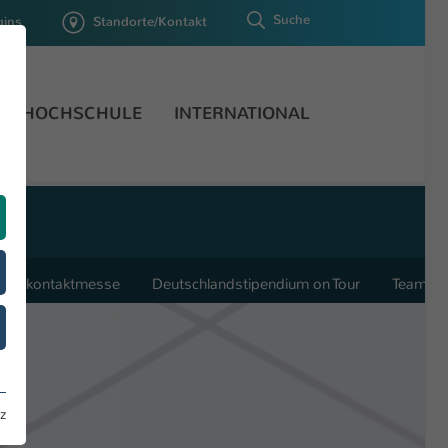
Suche
gins
Standorte/Kontakt
HOCHSCHULE
INTERNATIONAL
rmenkontaktmesse
Deutschlandstipendium on Tour
Team
z