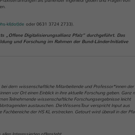
Praxiserfahrungen als planender Ingenieur geben und Fragen von
Ihrer vorgenommen Einstellungen, falls der
en.
Webseiten-Betreiber dies eingestellt hat.
t)hs-kl(dot)de
oder 0631 3724 2733).
Name
fe_typo_user / PHPSESSID
s „Offene Digitalisierungsallianz Pfalz“ durchgeführt. Das
Anbieter
TYPO3
ldung und Forschung im Rahmen der Bund-Länder-Initiative
Laufzeit
1 Woche
Dieses Cookie ist ein Standard-Session-Cookie
von TYPO3. Es speichert im Fall eines Intranet-
Zweck
Logins die Session-ID. So kann der eingeloggte
t, bei dem wissenschaftliche Mitarbeitende und Professor*innen der
Benutzer wiedererkannt werden und es wird
nnen vor Ort einen Einblick in ihre aktuelle Forschung geben. Ganz 
ihm Zugang zu geschützten Bereichen gewährt.
en Teilnehmende wissenschaftliche Forschungsergebnisse leicht
n Vortragenden austauschen. Die WissensTour verspricht Input aus
 Fachbereiche der HS KL erstrecken. Getourt wird überall in der Pfal
Name
be_typo_user
Anbieter
TYPO3
allen Interessierten offensteht.