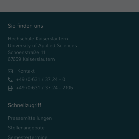
Einstellungen. Unter anderem eine zufällig
generierte ID, für die historische
Zweck
Speicherung Ihrer vorgenommen
Einstellungen, falls der Webseiten-
Sie finden uns
Betreiber dies eingestellt hat.
Hochschule Kaiserslautern
University of Applied Sciences
Name
fe_typo_user / PHPSESSID
Schoenstraße 11
67659 Kaiserslautern
Anbieter
TYPO3
Kontakt
Laufzeit
1 Woche
+49 (0)631 / 37 24 - 0
+49 (0)631 / 37 24 - 2105
Dieses Cookie ist ein Standard-Session-
Cookie von TYPO3. Es speichert im Fall
eines Intranet-Logins die Session-ID. So
Schnellzugriff
Zweck
kann der eingeloggte Benutzer
wiedererkannt werden und es wird ihm
Pressemitteilungen
Zugang zu geschützten Bereichen
Stellenangebote
gewährt.
Semestertermine