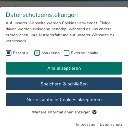
Zum Hauptinhalt springen
Menu
Hochschule Kaiserslautern
Datenschutzeinstellungen
Studium
Open submenu
8
Auf unserer Webseite werden Cookies verwendet. Einige
davon werden zwingend benötigt, während es uns andere
Sie sind hier:
Forschung
Open submenu
4
Student Life Cycle
ermöglichen, Ihre Nutzererfahrung auf unserer Webseite zu
verbessern.
Hochschule
Open submenu
8
Referat Student Life Cycle
Essentiell
Marketing
Externe Inhalte
International
Open submenu
8
Alle akzeptieren
Übersicht
Vor dem Studium
Im Studium
Speichern & schließen
Veranstaltungen des Referats Student Life
Nur essentielle Cookies akzeptieren
Cycle
01. Juni - 30. Juni
Weitere Informationen anzeigen
Essentiell
Essentielle Cookies werden für grundlegende Funktionen
2 Einträge gefunden
Impressum
|
Datenschutz