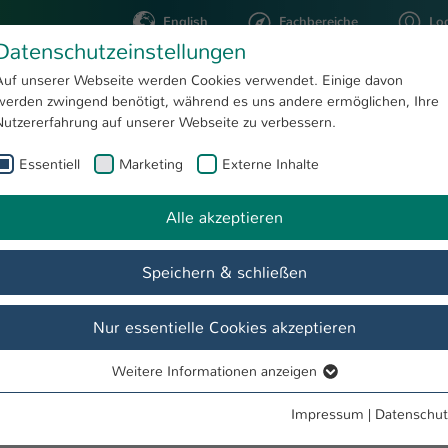
English
Fachbereiche
Lo
Datenschutzeinstellungen
Auf unserer Webseite werden Cookies verwendet. Einige davon
werden zwingend benötigt, während es uns andere ermöglichen, Ihre
STUDIUM
FORSCHUNG
Nutzererfahrung auf unserer Webseite zu verbessern.
Essentiell
Marketing
Externe Inhalte
Veranstaltungen
 Life Cycle
Alle akzeptieren
Speichern & schließen
Nach dem Studium
Team
Veranstaltungen
FAQ
Nur essentielle Cookies akzeptieren
t Life Cycle
Weitere Informationen anzeigen
Essentiell
Essentielle Cookies werden für grundlegende Funktionen der
Impressum
|
Datenschut
Webseite benötigt. Dadurch ist gewährleistet, dass die Webseite