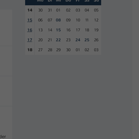
Mo
Di
Mi
Do
Fr
Sa
So
14
30
31
01
02
03
04
05
15
06
07
08
09
10
11
12
16
13
14
15
16
17
18
19
17
20
21
22
23
24
25
26
18
27
28
29
30
01
02
03
der