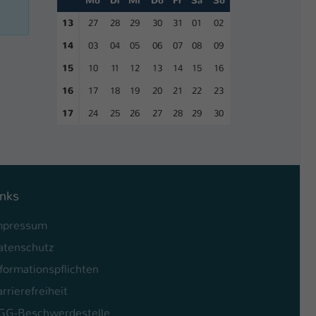
Mo
Di
Mi
Do
Fr
Sa
So
13
27
28
29
30
31
01
02
14
03
04
05
06
07
08
09
15
10
11
12
13
14
15
16
16
17
18
19
20
21
22
23
17
24
25
26
27
28
29
30
inks
mpressum
atenschutz
formationspflichten
rrierefreiheit
GG-Beschwerdestelle