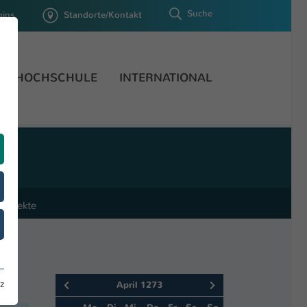
Suche
gins
Standorte/Kontakt
HOCHSCHULE
INTERNATIONAL
Projekte
z
April 1273