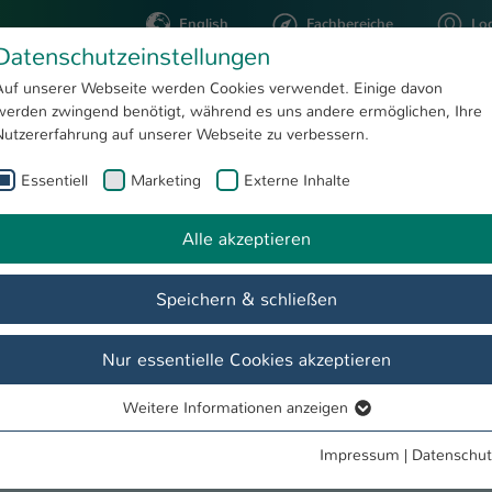
English
Fachbereiche
Lo
Datenschutzeinstellungen
Auf unserer Webseite werden Cookies verwendet. Einige davon
werden zwingend benötigt, während es uns andere ermöglichen, Ihre
STUDIUM
FORSCHUNG
Nutzererfahrung auf unserer Webseite zu verbessern.
Essentiell
Marketing
Externe Inhalte
Veranstaltungen
 Life Cycle
Alle akzeptieren
Speichern & schließen
Nach dem Studium
Team
Veranstaltungen
FAQ
Nur essentielle Cookies akzeptieren
t Life Cycle
Weitere Informationen anzeigen
Essentiell
Essentielle Cookies werden für grundlegende Funktionen der
Impressum
|
Datenschut
Webseite benötigt. Dadurch ist gewährleistet, dass die Webseite