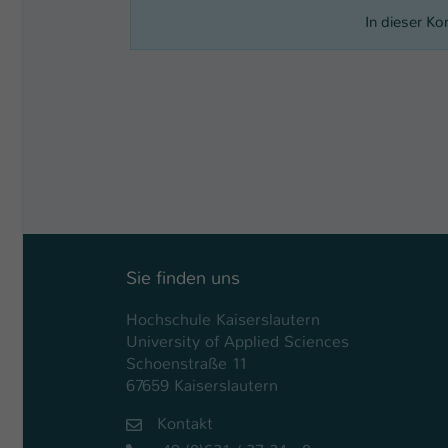
In dieser Ko
Sie finden uns
Hochschule Kaiserslautern
University of Applied Sciences
Schoenstraße 11
67659 Kaiserslautern
Kontakt