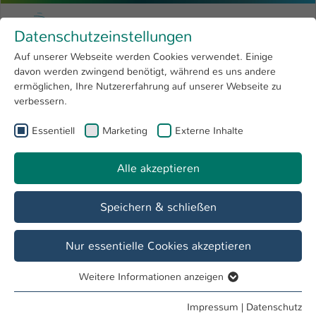
Zum Hauptinhalt springen
Menu
Hochschule Kaiserslautern
Datenschutzeinstellungen
Studium
Open submenu
8
Auf unserer Webseite werden Cookies verwendet. Einige
davon werden zwingend benötigt, während es uns andere
Sie sind hier:
Forschung
Open submenu
4
Student Life Cycle
ermöglichen, Ihre Nutzererfahrung auf unserer Webseite zu
verbessern.
Hochschule
Open submenu
8
Referat Student Life Cycle
Essentiell
Marketing
Externe Inhalte
International
Open submenu
8
Alle akzeptieren
Übersicht
Vor dem Studium
Im Studium
Speichern & schließen
Veranstaltungen des Referats Student Life
Nur essentielle Cookies akzeptieren
Cycle
16. Mai
Weitere Informationen anzeigen
Essentiell
Essentielle Cookies werden für grundlegende Funktionen
2 Einträge gefunden
Impressum
|
Datenschutz