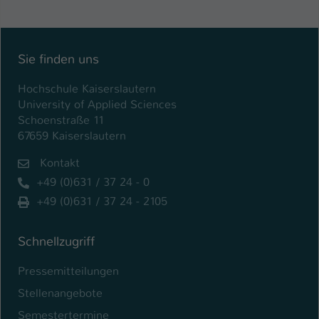
Einstellungen. Unter anderem eine zufällig
generierte ID, für die historische
Zweck
Speicherung Ihrer vorgenommen
Einstellungen, falls der Webseiten-
Sie finden uns
Betreiber dies eingestellt hat.
Hochschule Kaiserslautern
University of Applied Sciences
Name
fe_typo_user / PHPSESSID
Schoenstraße 11
67659 Kaiserslautern
Anbieter
TYPO3
Kontakt
Laufzeit
1 Woche
+49 (0)631 / 37 24 - 0
+49 (0)631 / 37 24 - 2105
Dieses Cookie ist ein Standard-Session-
Cookie von TYPO3. Es speichert im Fall
eines Intranet-Logins die Session-ID. So
Schnellzugriff
Zweck
kann der eingeloggte Benutzer
wiedererkannt werden und es wird ihm
Pressemitteilungen
Zugang zu geschützten Bereichen
Stellenangebote
gewährt.
Semestertermine