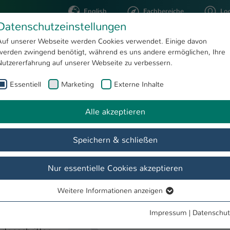
English
Fachbereiche
Lo
Datenschutzeinstellungen
Auf unserer Webseite werden Cookies verwendet. Einige davon
werden zwingend benötigt, während es uns andere ermöglichen, Ihre
STUDIUM
FORSCHUNG
Nutzererfahrung auf unserer Webseite zu verbessern.
Essentiell
Marketing
Externe Inhalte
Details
 Life Cycle
Veranstaltungen
Alle akzeptieren
Speichern & schließen
Nach dem Studium
Team
Veranstaltungen
FAQ
Nur essentielle Cookies akzeptieren
Weitere Informationen anzeigen
Essentiell
Essentielle Cookies werden für grundlegende Funktionen der
Impressum
|
Datenschut
Webseite benötigt. Dadurch ist gewährleistet, dass die Webseite