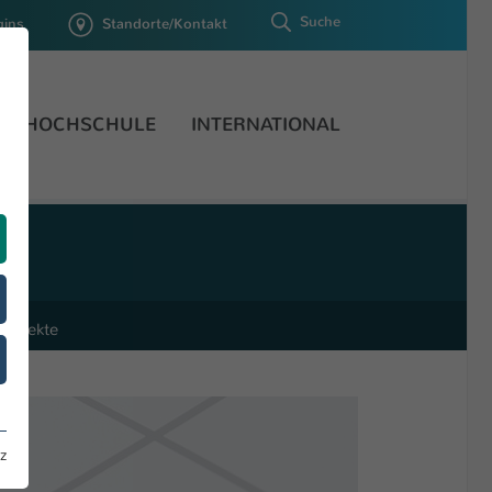
Suche
gins
Standorte/Kontakt
HOCHSCHULE
INTERNATIONAL
Projekte
z