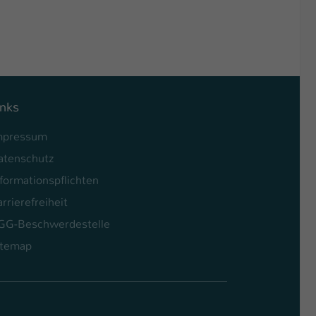
inks
mpressum
atenschutz
formationspflichten
rrierefreiheit
GG-Beschwerdestelle
itemap
l