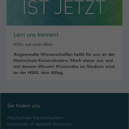
Name
be_typo_user
Anbieter
TYPO3
Lern uns kennen!
Laufzeit
1 Tag
HSKL auf einen Blick
Dieser Cookie teilt der Webseite mit, ob
ein Besucher im Typo3-Backend
Angewandte Wissenschaften heißt für uns an der
Zweck
angemeldet ist und Rechte besitzt diese
Hochschule Kaiserslautern: Mach etwas aus und
zu verwalten.
mit deinem Wissen! Praxisnähe im Studium wird
an der HSKL dein Alltag.
Sie finden uns
Hochschule Kaiserslautern
University of Applied Sciences