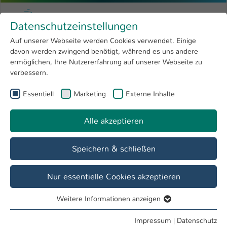
Zum Hauptinhalt springen
Menu
Hochschule Kaiserslautern
Datenschutzeinstellungen
Studium
Open submenu
8
Auf unserer Webseite werden Cookies verwendet. Einige
davon werden zwingend benötigt, während es uns andere
Sie sind hier:
Forschung
Open submenu
4
Aktuelles
ermöglichen, Ihre Nutzererfahrung auf unserer Webseite zu
verbessern.
Hochschule
Open submenu
8
Essentiell
Marketing
Externe Inhalte
Veranstaltungen
International
Open submenu
8
22. Juni - 28. Juni
Alle akzeptieren
1 Einträge gefunden
Speichern & schließen
24. Juni 14:00 Uhr
Fit mit Starterkit - Chunk-Abend 4
Nur essentielle Cookies akzeptieren
kostenlose Kurse für Studierende
Weitere Informationen anzeigen
Essentiell
Juni 2026
Essentielle Cookies werden für grundlegende Funktionen
Impressum
|
Datenschutz