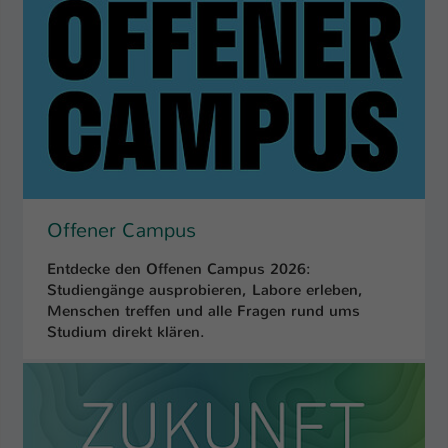
Name
be_typo_user
Anbieter
TYPO3
Laufzeit
1 Tag
Dieser Cookie teilt der Webseite mit, ob
ein Besucher im Typo3-Backend
Zweck
angemeldet ist und Rechte besitzt diese
Offener Campus
zu verwalten.
Entdecke den Offenen Campus 2026:
Studiengänge ausprobieren, Labore erleben,
Menschen treffen und alle Fragen rund ums
Studium direkt klären.