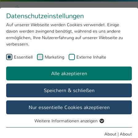
Skip to main content
Menu
University of Applied Sciences Kaiserslauter
Datenschutzeinstellungen
Studying
Open submenu
8
Auf unserer Webseite werden Cookies verwendet. Einige
davon werden zwingend benötigt, während es uns andere
You are here:
Research
Open submenu
4
Dates & Events
ermöglichen, Ihre Nutzererfahrung auf unserer Webseite zu
verbessern.
University
Open submenu
8
Essentiell
Marketing
Externe Inhalte
International
Open submenu
8
Event
Sitzung des Hauptausschusses in
Alle akzeptieren
Zweibrücken
Speichern & schließen
Nur essentielle Cookies akzeptieren
Date / Time
18. Dec / 09:00 am - 12:00 pm
Weitere Informationen anzeigen
Essentiell
Essentielle Cookies werden für grundlegende Funktionen
About
|
About