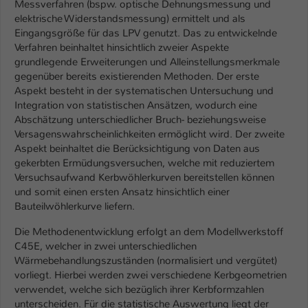
Messverfahren (bspw. optische Dehnungsmessung und
Einstellungen. Unter anderem eine zufällig
elektrische Widerstandsmessung) ermittelt und als
generierte ID, für die historische
Zweck
Eingangsgröße für das LPV genutzt. Das zu entwickelnde
Speicherung Ihrer vorgenommen
Verfahren beinhaltet hinsichtlich zweier Aspekte
Einstellungen, falls der Webseiten-
grundlegende Erweiterungen und Alleinstellungsmerkmale
Betreiber dies eingestellt hat.
gegenüber bereits existierenden Methoden. Der erste
Aspekt besteht in der systematischen Untersuchung und
Integration von statistischen Ansätzen, wodurch eine
Name
fe_typo_user / PHPSESSID
Abschätzung unterschiedlicher Bruch- beziehungsweise
Versagenswahrscheinlichkeiten ermöglicht wird. Der zweite
Anbieter
TYPO3
Aspekt beinhaltet die Berücksichtigung von Daten aus
gekerbten Ermüdungsversuchen, welche mit reduziertem
Laufzeit
1 Woche
Versuchsaufwand Kerbwöhlerkurven bereitstellen können
und somit einen ersten Ansatz hinsichtlich einer
Dieses Cookie ist ein Standard-Session-
Bauteilwöhlerkurve liefern.
Cookie von TYPO3. Es speichert im Fall
eines Intranet-Logins die Session-ID. So
Die Methodenentwicklung erfolgt an dem Modellwerkstoff
Zweck
kann der eingeloggte Benutzer
C45E, welcher in zwei unterschiedlichen
wiedererkannt werden und es wird ihm
Wärmebehandlungszuständen (normalisiert und vergütet)
Zugang zu geschützten Bereichen
vorliegt. Hierbei werden zwei verschiedene Kerbgeometrien
gewährt.
verwendet, welche sich bezüglich ihrer Kerbformzahlen
unterscheiden. Für die statistische Auswertung liegt der