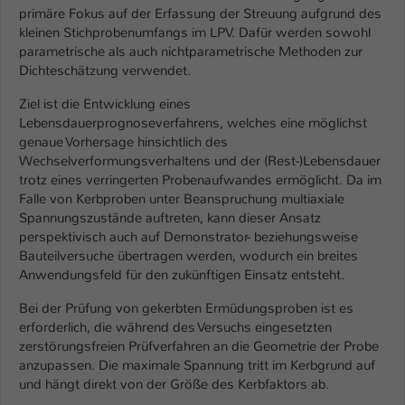
primäre Fokus auf der Erfassung der Streuung aufgrund des
Name
be_typo_user
kleinen Stichprobenumfangs im LPV. Dafür werden sowohl
parametrische als auch nichtparametrische Methoden zur
Anbieter
Dichteschätzung verwendet.
TYPO3
Ziel ist die Entwicklung eines
Laufzeit
1 Tag
Lebensdauerprognoseverfahrens, welches eine möglichst
genaue Vorhersage hinsichtlich des
Dieser Cookie teilt der Webseite mit, ob
Wechselverformungsverhaltens und der (Rest-)Lebensdauer
ein Besucher im Typo3-Backend
Zweck
trotz eines verringerten Probenaufwandes ermöglicht. Da im
angemeldet ist und Rechte besitzt diese
Falle von Kerbproben unter Beanspruchung multiaxiale
zu verwalten.
Spannungszustände auftreten, kann dieser Ansatz
perspektivisch auch auf Demonstrator- beziehungsweise
Bauteilversuche übertragen werden, wodurch ein breites
Anwendungsfeld für den zukünftigen Einsatz entsteht.
Bei der Prüfung von gekerbten Ermüdungsproben ist es
erforderlich, die während des Versuchs eingesetzten
zerstörungsfreien Prüfverfahren an die Geometrie der Probe
anzupassen. Die maximale Spannung tritt im Kerbgrund auf
und hängt direkt von der Größe des Kerbfaktors ab.