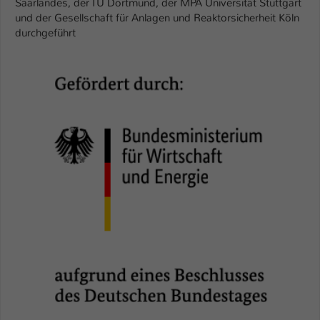
Saarlandes, der TU Dortmund, der MPA Universität Stuttgart
und der Gesellschaft für Anlagen und Reaktorsicherheit Köln
Name
be_typo_user
durchgeführt
Anbieter
TYPO3
Laufzeit
1 Tag
Dieser Cookie teilt der Webseite mit, ob
ein Besucher im Typo3-Backend
Zweck
angemeldet ist und Rechte besitzt diese
zu verwalten.