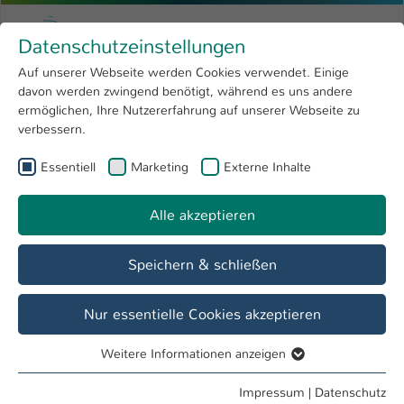
Zum Hauptinhalt springen
Menu
Hochschule Kaiserslautern
Datenschutzeinstellungen
Studium
Open submenu
8
Auf unserer Webseite werden Cookies verwendet. Einige
davon werden zwingend benötigt, während es uns andere
Sie sind hier:
Forschung
Open submenu
4
Laufende Forschungsprojekte
ermöglichen, Ihre Nutzererfahrung auf unserer Webseite zu
verbessern.
Hochschule
Open submenu
8
QM³ - Quality, Modeling, Machining &
Essentiell
Marketing
Externe Inhalte
International
Open submenu
8
Materials
Alle akzeptieren
Übersicht
Team
Angebote
Ausstattung
Speichern & schließen
Mikrostrukturbasierte
Nur essentielle Cookies akzeptieren
Lebensdauerberechnung „MibaLeb II“
Weitere Informationen anzeigen
Gesamtziel des Verbundprojekts ist die Entwicklung einer
Essentiell
Verfahrensweise zur Restlebensdauerbewertung von im
Essentielle Cookies werden für grundlegende Funktionen
Impressum
|
Datenschutz
Betrieb gealterten metallischen Kernkraftwerkskomponenten.