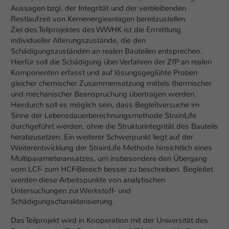
Einstellungen. Unter anderem eine zufällig
Aussagen bzgl. der Integrität und der verbleibenden
generierte ID, für die historische
Restlaufzeit von Kernenergieanlagen bereitzustellen.
Zweck
Speicherung Ihrer vorgenommen
Ziel des Teilprojektes des WWHK ist die Ermittlung
Einstellungen, falls der Webseiten-
individueller Alterungszustände, die den
Betreiber dies eingestellt hat.
Schädigungszuständen an realen Bauteilen entsprechen.
Hierfür soll die Schädigung über Verfahren der ZfP an realen
Komponenten erfasst und auf lösungsgeglühte Proben
Name
fe_typo_user / PHPSESSID
gleicher chemischer Zusammensetzung mittels thermischer
und mechanischer Beanspruchung übertragen werden.
Anbieter
TYPO3
Hierdurch soll es möglich sein, dass Begleitversuche im
Sinne der Lebensdauerberechnungsmethode StrainLife
Laufzeit
1 Woche
durchgeführt werden, ohne die Strukturintegrität des Bauteils
herabzusetzen. Ein weiterer Schwerpunkt liegt auf der
Dieses Cookie ist ein Standard-Session-
Weiterentwicklung der StrainLife Methode hinsichtlich eines
Cookie von TYPO3. Es speichert im Fall
Multiparameteransatzes, um insbesondere den Übergang
vom LCF- zum HCF-Bereich besser zu beschreiben. Begleitet
eines Intranet-Logins die Session-ID. So
werden diese Arbeitspunkte von analytischen
Zweck
kann der eingeloggte Benutzer
Untersuchungen zur Werkstoff- und
wiedererkannt werden und es wird ihm
Schädigungscharakterisierung.
Zugang zu geschützten Bereichen
gewährt.
Das Teilprojekt wird in Kooperation mit der Universität des