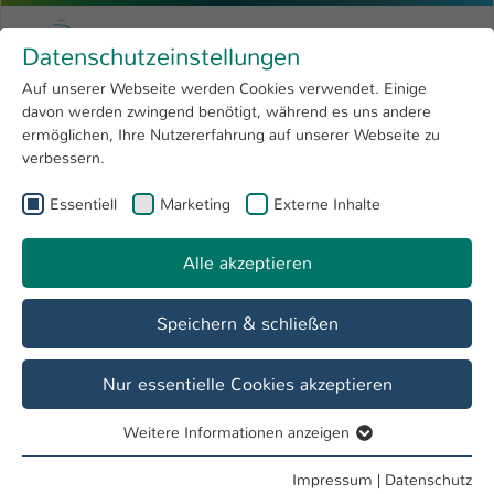
Zum Hauptinhalt springen
Menu
Hochschule Kaiserslautern
Datenschutzeinstellungen
Studium
Open submenu
8
Auf unserer Webseite werden Cookies verwendet. Einige
davon werden zwingend benötigt, während es uns andere
Sie sind hier:
Forschung
Open submenu
4
Forschendes Lernen
ermöglichen, Ihre Nutzererfahrung auf unserer Webseite zu
verbessern.
Hochschule
Open submenu
8
QM³ - Quality, Modeling, Machining &
Essentiell
Marketing
Externe Inhalte
International
Open submenu
8
Materials
Alle akzeptieren
Übersicht
Team
Angebote
Ausstattung
Speichern & schließen
Signalverarbeitung und Messdatenanalyse
Nur essentielle Cookies akzeptieren
Die Vorlesungen und Labore im Lehrgebiet Werkstoffkunde
Weitere Informationen anzeigen
enthalten verschiedene Versuche zur Ermittlung
Essentiell
technologischer oder vergleichbarer Werkstoffkennwerte, die
Essentielle Cookies werden für grundlegende Funktionen
Impressum
|
Datenschutz
mittels zerstörender und zerstörungsfreier Prüfverfahren