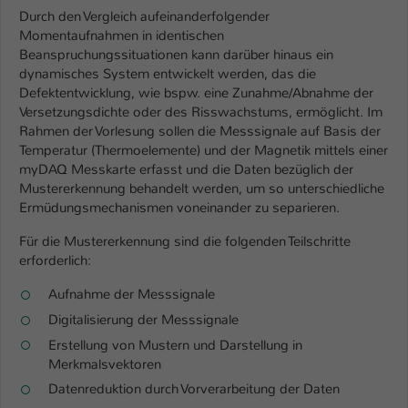
Durch den Vergleich aufeinanderfolgender
Name
be_typo_user
Momentaufnahmen in identischen
Beanspruchungssituationen kann darüber hinaus ein
Anbieter
TYPO3
dynamisches System entwickelt werden, das die
Defektentwicklung, wie bspw. eine Zunahme/Abnahme der
Laufzeit
1 Tag
Versetzungsdichte oder des Risswachstums, ermöglicht. Im
Rahmen der Vorlesung sollen die Messsignale auf Basis der
Dieser Cookie teilt der Webseite mit, ob
Temperatur (Thermoelemente) und der Magnetik mittels einer
myDAQ Messkarte erfasst und die Daten bezüglich der
ein Besucher im Typo3-Backend
Zweck
Mustererkennung behandelt werden, um so unterschiedliche
angemeldet ist und Rechte besitzt diese
Ermüdungsme­chanismen voneinander zu separieren.
zu verwalten.
Für die Mustererkennung sind die folgenden Teilschritte
erforderlich:
Aufnahme der Messsignale
Digitalisierung der Messsignale
Erstellung von Mustern und Darstellung in
Merkmalsvektoren
Datenreduktion durch Vorverarbeitung der Daten