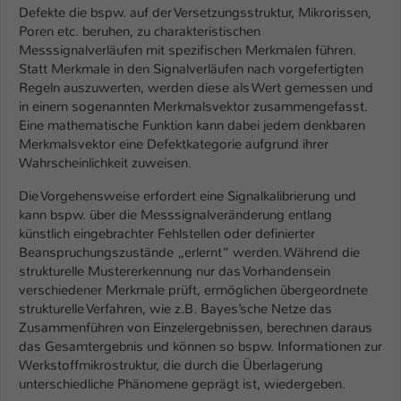
Einstellungen. Unter anderem eine zufällig
Defekte die bspw. auf der Versetzungsstruktur, Mikrorissen,
generierte ID, für die historische
Poren etc. beruhen, zu charakteristischen
Zweck
Speicherung Ihrer vorgenommen
Messsignalverläufen mit spezifischen Merkmalen führen.
Einstellungen, falls der Webseiten-
Statt Merkmale in den Signalverläufen nach vorgefertigten
Betreiber dies eingestellt hat.
Regeln auszuwerten, werden diese als Wert gemessen und
in einem sogenannten Merkmalsvektor zusammengefasst.
Eine mathematische Funktion kann dabei jedem denkbaren
Name
fe_typo_user / PHPSESSID
Merkmalsvektor eine Defektkategorie aufgrund ihrer
Wahrscheinlichkeit zuweisen.
Anbieter
TYPO3
Die Vorgehensweise erfordert eine Signalkalibrierung und
kann bspw. über die Messsignalveränderung entlang
Laufzeit
1 Woche
künstlich eingebrachter Fehlstellen oder definierter
Beanspruchungszustände „erlernt“ werden. Während die
Dieses Cookie ist ein Standard-Session-
strukturelle Mustererkennung nur das Vorhandensein
Cookie von TYPO3. Es speichert im Fall
verschiedener Merkmale prüft, ermöglichen übergeordnete
eines Intranet-Logins die Session-ID. So
strukturelle Verfahren, wie z.B. Bayes’sche Netze das
Zweck
kann der eingeloggte Benutzer
Zusammenführen von Einzelergebnissen, berechnen daraus
wiedererkannt werden und es wird ihm
das Gesamtergebnis und können so bspw. Informationen zur
Zugang zu geschützten Bereichen
Werkstoffmikrostruktur, die durch die Überlagerung
gewährt.
unterschiedliche Phänomene geprägt ist, wiedergeben.