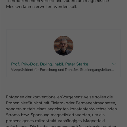
Thermoelementen vertieft und zudem um magnetische
Einstellungen. Unter anderem eine zufällig
Messverfahren erweitert werden soll.
generierte ID, für die historische
Zweck
Speicherung Ihrer vorgenommen
Einstellungen, falls der Webseiten-
Betreiber dies eingestellt hat.
Name
fe_typo_user / PHPSESSID
Anbieter
TYPO3
Prof. Priv.-Doz. Dr.-Ing. habil. Peter Starke
Laufzeit
1 Woche
Vizepräsident für Forschung und Transfer, Studiengangsleitung "Maschinenbau, Bachelor", Fachbereichsrat AING
Dieses Cookie ist ein Standard-Session-
Cookie von TYPO3. Es speichert im Fall
eines Intranet-Logins die Session-ID. So
Entgegen der konventionellen Vorgehensweise sollen die
Zweck
kann der eingeloggte Benutzer
Proben hierfür nicht mit Elektro- oder Permanentmagneten,
wiedererkannt werden und es wird ihm
sondern mittels eines angelegten konstanten/wechselnden
Zugang zu geschützten Bereichen
Stroms bzw. Spannung magnetisiert werden, um ein
gewährt.
probeneigenes mikrostrukturabhängiges Magnetfeld
aufzubauen. Die hierbei gewonnenen Messsignale werden