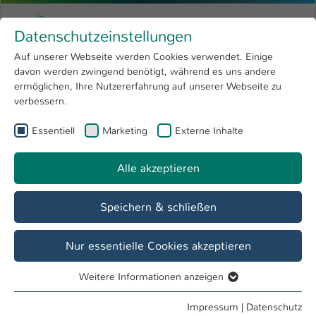
Zum Hauptinhalt springen
Menu
Hochschule Kaiserslautern
Datenschutzeinstellungen
Studium
Open submenu
8
Auf unserer Webseite werden Cookies verwendet. Einige
davon werden zwingend benötigt, während es uns andere
Sie sind hier:
Forschung
Open submenu
4
Abgeschlossene Forschungsprojekte
ermöglichen, Ihre Nutzererfahrung auf unserer Webseite zu
verbessern.
Hochschule
Open submenu
8
QM³ - Quality, Modeling, Machining &
Essentiell
Marketing
Externe Inhalte
International
Open submenu
8
Materials
Alle akzeptieren
Übersicht
Team
Angebote
Ausstattung
Speichern & schließen
Einsatz zerstörungsfreier Prüfverfahren in
Nur essentielle Cookies akzeptieren
einer neuen Ein-Proben Prüfstrategie zur
Abschätzung von Ermüdungsdaten
Weitere Informationen anzeigen
Essentiell
Ziel des vorliegenden Forschungsantrages ist es die
Essentielle Cookies werden für grundlegende Funktionen
Impressum
|
Datenschutz
Potentiale zerstörungsfreier Prüfverfahren, der Digitalisierung