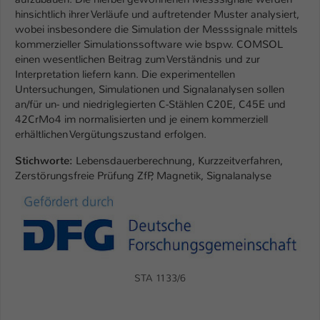
hinsichtlich ihrer Verläufe und auftretender Muster analysiert,
Name
be_typo_user
wobei insbesondere die Simulation der Messsignale mittels
kommerzieller Simulationssoftware wie bspw. COMSOL
Anbieter
TYPO3
einen wesentlichen Beitrag zum Verständnis und zur
Interpretation liefern kann. Die experimentellen
Laufzeit
1 Tag
Untersuchungen, Simulationen und Signalanalysen sollen
an/für un- und niedriglegierten C-Stählen C20E, C45E und
Dieser Cookie teilt der Webseite mit, ob
42CrMo4 im normalisierten und je einem kommerziell
ein Besucher im Typo3-Backend
erhältlichen Vergütungszustand erfolgen.
Zweck
angemeldet ist und Rechte besitzt diese
Stichworte:
Lebensdauerberechnung, Kurzzeitverfahren,
zu verwalten.
Zerstörungsfreie Prüfung ZfP, Magnetik, Signalanalyse
STA 1133/6